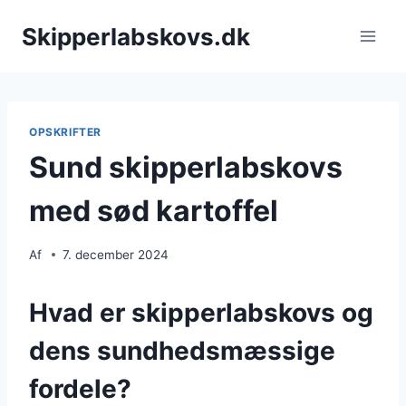
Fortsæt
Skipperlabskovs.dk
til
indhold
OPSKRIFTER
Sund skipperlabskovs
med sød kartoffel
Af
7. december 2024
Hvad er skipperlabskovs og
dens sundhedsmæssige
fordele?