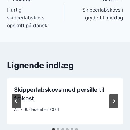
Indlægsnavigation
Hurtig
Skipperlabskovs i
skipperlabskovs
gryde til middag
opskrift på dansk
Lignende indlæg
Skipperlabskovs med persille til
frokost
Af
9. december 2024