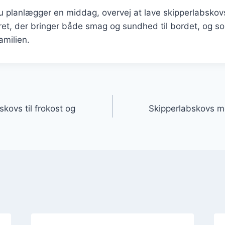
 planlægger en middag, overvej at lave skipperlabsko
 ret, der bringer både smag og sundhed til bordet, og som
amilien.
gation
kovs til frokost og
Skipperlabskovs me