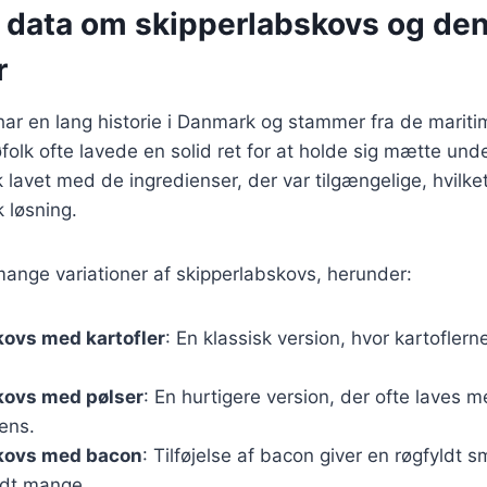
e data om skipperlabskovs og de
r
ar en lang historie i Danmark og stammer fra de maritim
folk ofte lavede en solid ret for at holde sig mætte unde
 lavet med de ingredienser, der var tilgængelige, hvilket
k løsning.
mange variationer af skipperlabskovs, herunder:
kovs med kartofler
: En klassisk version, hvor kartoflerne 
kovs med pølser
: En hurtigere version, der ofte laves 
ens.
kovs med bacon
: Tilføjelse af bacon giver en røgfyldt s
ndt mange.