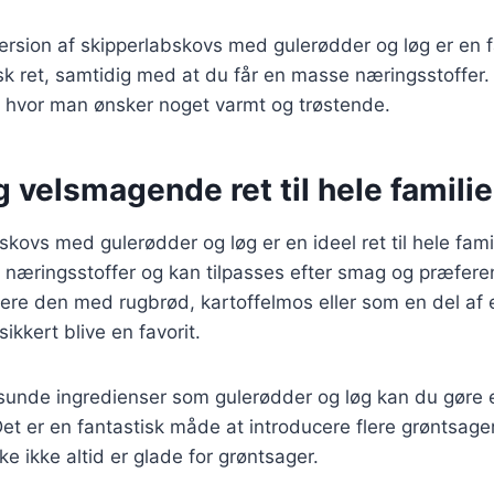
ersion af skipperlabskovs med gulerødder og løg er en 
sk ret, samtidig med at du får en masse næringsstoffer.
e, hvor man ønsker noget varmt og trøstende.
 velsmagende ret til hele famili
kovs med gulerødder og løg er en ideel ret til hele fam
d næringsstoffer og kan tilpasses efter smag og præfer
ere den med rugbrød, kartoffelmos eller som en del af 
sikkert blive en favorit.
sunde ingredienser som gulerødder og løg kan du gøre e
t er en fantastisk måde at introducere flere grøntsager
e ikke altid er glade for grøntsager.