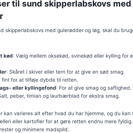
ser til sund skipperlabskovs med
r
und skipperlabskovs med gulerødder og løg, skal du bru
t kød
: Vælg mellem oksekød, svinekød eller kylling for 
der
: Skåret i skiver eller tern for at give en sød smag.
fint for at tilføje dybde til retten.
sags- eller kyllingefond
: For at give smag og saftighed.
Salt, peber, timian og laurbærblad for ekstra smag.
r kan varieres alt efter hvad du har hjemme, og du kan t
leri eller kartofler for at gøre retten endnu mere fyldig
rester og minimere madspild.