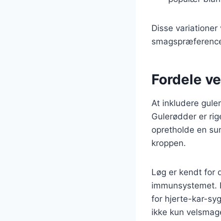
Disse variationer 
smagspræferencer
Fordele ve
At inkludere gule
Gulerødder er rig
opretholde en su
kroppen.
Løg er kendt for
immunsystemet. D
for hjerte-kar-sy
ikke kun velsma