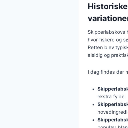
Historisk
variatione
Skipperlabskovs h
hvor fiskere og sø
Retten blev typisk
alsidig og praktis
I dag findes der 
Skipperlabs
ekstra fylde.
Skipperlabs
hovedingredi
Skipperlabs
populær bla