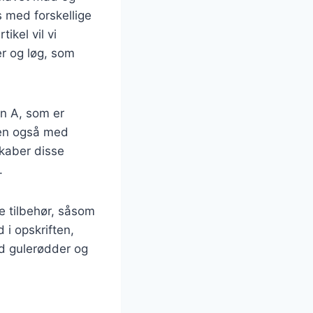
s med forskellige
ikel vil vi
er og løg, som
in A, som er
men også med
kaber disse
.
e tilbehør, såsom
 i opskriften,
d gulerødder og