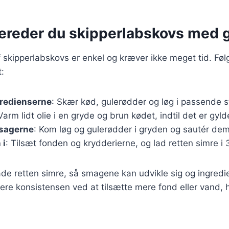
bereder du skipperlabskovs med 
 skipperlabskovs er enkel og kræver ikke meget tid. Følg 
t:
gredienserne
: Skær kød, gulerødder og løg i passende s
 Varm lidt olie i en gryde og brun kødet, indtil det er gyld
tsagerne
: Kom løg og gulerødder i gryden og sautér dem 
 i
: Tilsæt fonden og krydderierne, og lad retten simre i
 lade retten simre, så smagene kan udvikle sig og ingredi
ere konsistensen ved at tilsætte mere fond eller vand, h