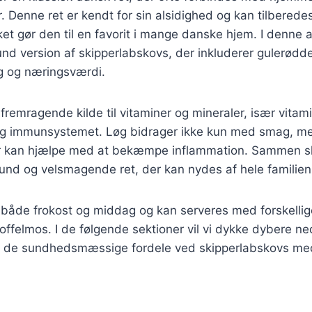
. Denne ret er kendt for sin alsidighed og kan tilberede
ket gør den til en favorit i mange danske hjem. I denne art
nd version af skipperlabskovs, der inkluderer gulerødd
ag og næringsværdi.
fremragende kilde til vitaminer og mineraler, især vitam
t og immunsystemet. Løg bidrager ikke kun med smag, 
er kan hjælpe med at bekæmpe inflammation. Sammen s
und og velsmagende ret, der kan nydes af hele familien
il både frokost og middag og kan serveres med forskellig
offelmos. I de følgende sektioner vil vi dykke dybere ned
g de sundhedsmæssige fordele ved skipperlabskovs me