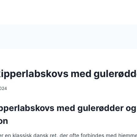
ipperlabskovs med gulerødde
2024
pperlabskovs med gulerødder og 
on
er en klassisk dansk ret, der ofte forbindes med hjemm