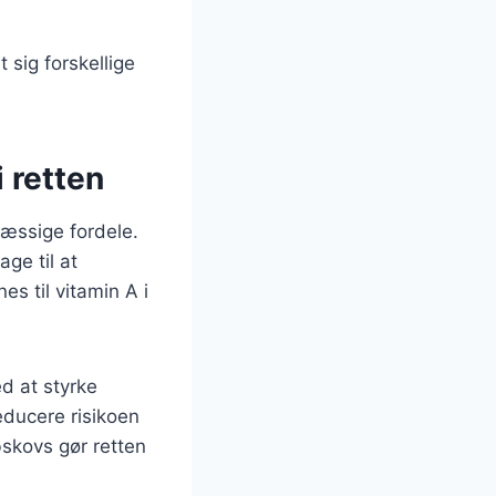
t sig forskellige
i retten
mæssige fordele.
ge til at
 til vitamin A i
d at styrke
educere risikoen
skovs gør retten