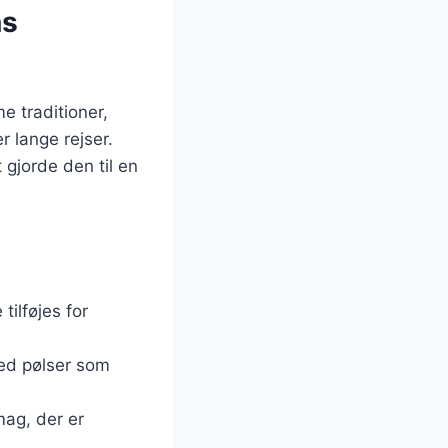
ns
e traditioner,
r lange rejser.
 gjorde den til en
tilføjes for
med pølser som
mag, der er