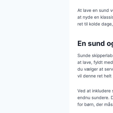
At lave en sund v
at nyde en klassi
ret til kolde dag
En sund og
Sunde skipperlabs
at lave, fyldt me
du vælger at serv
vil denne ret helt 
Ved at inkludere 
endnu sundere. De
for børn, der måsk