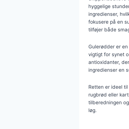
hyggelige stunder
ingredienser, hvil
fokusere på en su
tilføjer både sm
Gulerødder er en 
vigtigt for syne
antioxidanter, d
ingredienser en s
Retten er ideel t
rugbrød eller kart
tilberedningen o
løg.