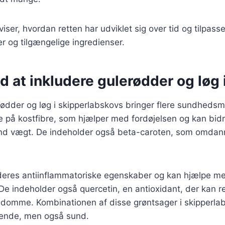
viser, hvordan retten har udviklet sig over tid og tilpasse
 og tilgængelige ingredienser.
d at inkludere gulerødder og løg 
rødder og løg i skipperlabskovs bringer flere sundheds
e på kostfibre, som hjælper med fordøjelsen og kan bidra
nd vægt. De indeholder også beta-caroten, som omdannes
 deres antiinflammatoriske egenskaber og kan hjælpe me
e indeholder også quercetin, en antioxidant, der kan r
gdomme. Kombinationen af disse grøntsager i skipperlab
gende, men også sund.