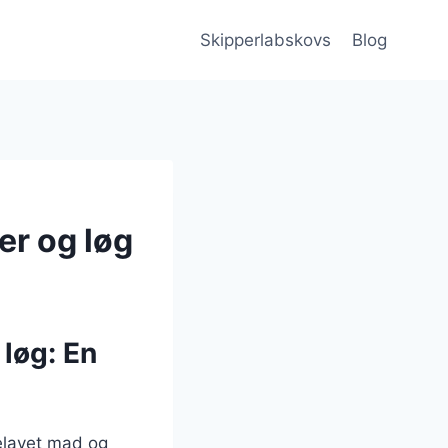
Skipperlabskovs
Blog
r og løg
løg: En
elavet mad og