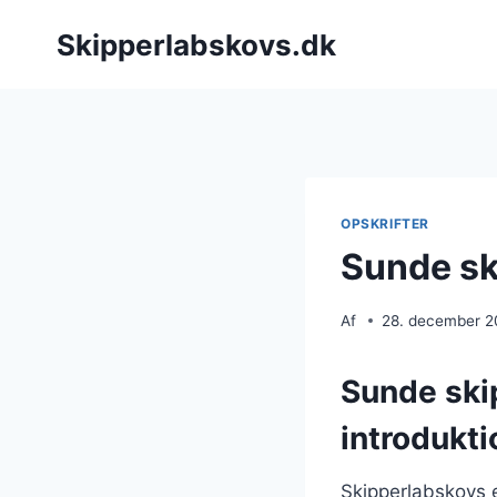
Fortsæt
Skipperlabskovs.dk
til
indhold
OPSKRIFTER
Sunde sk
Af
28. december 
Sunde ski
introdukti
Skipperlabskovs 