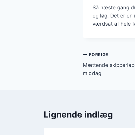
Så næste gang du
og løg. Det er en
værdsat af hele f
Indlægsnavi
FORRIGE
Mættende skipperlabs
middag
Lignende indlæg