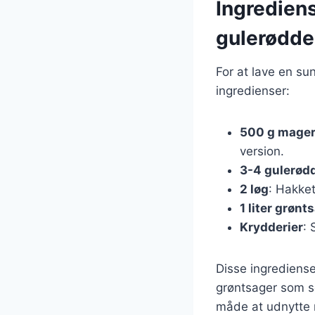
Ingredien
gulerødde
For at lave en s
ingredienser:
500 g mager
version.
3-4 gulerød
2 løg
: Hakket 
1 liter grønt
Krydderier
: 
Disse ingrediense
grøntsager som sel
måde at udnytte 