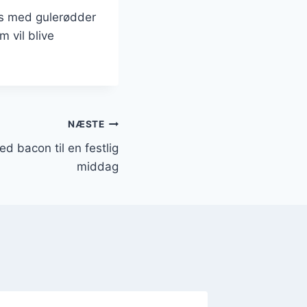
vs med gulerødder
 vil blive
NÆSTE
d bacon til en festlig
middag