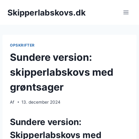
Fortsæt
Skipperlabskovs.dk
til
indhold
OPSKRIFTER
Sundere version:
skipperlabskovs med
grøntsager
Af
13. december 2024
Sundere version:
Skipperlabskovs med