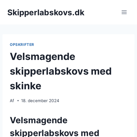
Fortsæt
Skipperlabskovs.dk
til
indhold
OPSKRIFTER
Velsmagende
skipperlabskovs med
skinke
Af
18. december 2024
Velsmagende
skipperlabskovs med