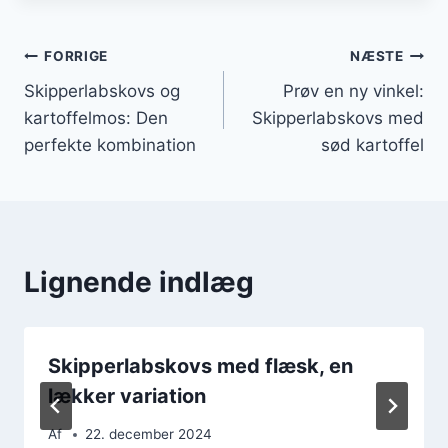
Indlægsnavigation
FORRIGE
NÆSTE
Skipperlabskovs og
Prøv en ny vinkel:
kartoffelmos: Den
Skipperlabskovs med
perfekte kombination
sød kartoffel
Lignende indlæg
Skipperlabskovs med flæsk, en
lækker variation
Af
22. december 2024