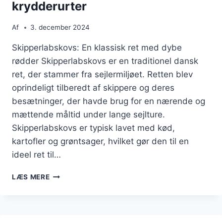
krydderurter
Af
3. december 2024
Skipperlabskovs: En klassisk ret med dybe
rødder Skipperlabskovs er en traditionel dansk
ret, der stammer fra sejlermiljøet. Retten blev
oprindeligt tilberedt af skippere og deres
besætninger, der havde brug for en nærende og
mættende måltid under lange sejlture.
Skipperlabskovs er typisk lavet med kød,
kartofler og grøntsager, hvilket gør den til en
ideel ret til…
SKIPPERLABSKOVS
LÆS MERE
MED
OKSEKØD
OG
KRYDDERURTER