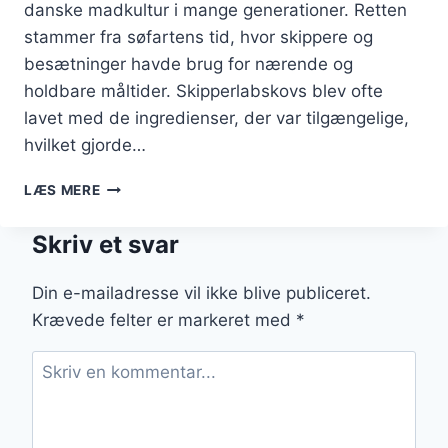
danske madkultur i mange generationer. Retten
stammer fra søfartens tid, hvor skippere og
besætninger havde brug for nærende og
holdbare måltider. Skipperlabskovs blev ofte
lavet med de ingredienser, der var tilgængelige,
hvilket gjorde…
SKIPPERLABSKOVS
LÆS MERE
MED
LØG
Skriv et svar
OG
KRYDDERURTER
Din e-mailadresse vil ikke blive publiceret.
Krævede felter er markeret med
*