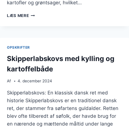
kartofler og grøntsager, hvilket…
SKIPPERLABSKOVS
LÆS MERE
MED
KRYDDERURTER
OG
STEGTE
GRØNTSAGER
OPSKRIFTER
Skipperlabskovs med kylling og
kartoffelbåde
Af
4. december 2024
Skipperlabskovs: En klassisk dansk ret med
historie Skipperlabskovs er en traditionel dansk
ret, der stammer fra søfartens guldalder. Retten
blev ofte tilberedt af søfolk, der havde brug for
en nærende og mættende måltid under lange