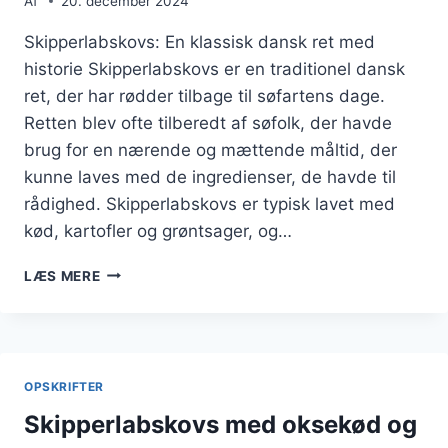
Af
20. december 2024
Skipperlabskovs: En klassisk dansk ret med
historie Skipperlabskovs er en traditionel dansk
ret, der har rødder tilbage til søfartens dage.
Retten blev ofte tilberedt af søfolk, der havde
brug for en nærende og mættende måltid, der
kunne laves med de ingredienser, de havde til
rådighed. Skipperlabskovs er typisk lavet med
kød, kartofler og grøntsager, og…
SKIPPERLABSKOVS
LÆS MERE
MED
PØLSER
OG
RUGBRØD
OPSKRIFTER
Skipperlabskovs med oksekød og