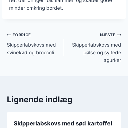
ret, der bringer folk sammen og skaber gode
minder omkring bordet.
Indlægsnavigation
FORRIGE
NÆSTE
Skipperlabskovs med
Skipperlabskovs med
svinekød og broccoli
pølse og syltede
agurker
Lignende indlæg
Skipperlabskovs med sød kartoffel