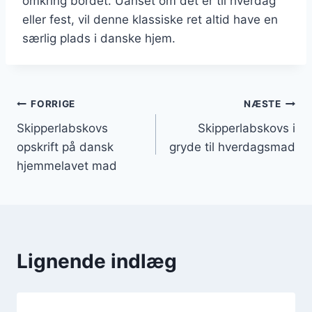
omkring bordet. Uanset om det er til hverdag
eller fest, vil denne klassiske ret altid have en
særlig plads i danske hjem.
Indlægsnavigation
FORRIGE
NÆSTE
Skipperlabskovs
Skipperlabskovs i
opskrift på dansk
gryde til hverdagsmad
hjemmelavet mad
Lignende indlæg