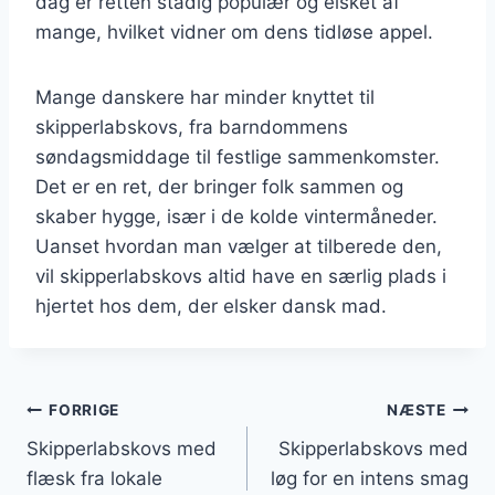
dag er retten stadig populær og elsket af
mange, hvilket vidner om dens tidløse appel.
Mange danskere har minder knyttet til
skipperlabskovs, fra barndommens
søndagsmiddage til festlige sammenkomster.
Det er en ret, der bringer folk sammen og
skaber hygge, især i de kolde vintermåneder.
Uanset hvordan man vælger at tilberede den,
vil skipperlabskovs altid have en særlig plads i
hjertet hos dem, der elsker dansk mad.
Indlægsnavigation
FORRIGE
NÆSTE
Skipperlabskovs med
Skipperlabskovs med
flæsk fra lokale
løg for en intens smag