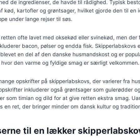
ed de ingredienser, de havde til rådighed. Typisk best
 kød, kartofler og grøntsager, hvilket gjorde den til en id
pe under lange rejser til søs.
v retten ofte lavet med oksekød eller svinekød, men der
inkluderer bacon, pølser og endda fisk. Skipperlabskovs e
er blevet en del af den danske husmandskost og er popu
, hvor den varme og fyldige smag er særligt velkommen.
mange opskrifter på skipperlabskovs, der varierer fra hus
opskrifter inkluderer også grøntsager som gulerødder o
rter som timian og dild for at give retten ekstra smag. Ua
s en ret, der bringer minder om dansk kultur og traditio
erne til en lækker skipperlabsko