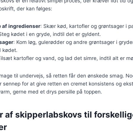
bskovs er en relativt simpel proces, der kræver lidt tid 
skrift, der kan følges:
 af ingredienser
: Skær kød, kartofler og grøntsager i 
 Steg kødet i en gryde, indtil det er gyldent.
tsager
: Kom løg, gulerødder og andre grøntsager i gryd
 kødet.
Tilsæt kartofler og vand, og lad det simre, indtil alt er mø
 smage til undervejs, så retten får den ønskede smag. No
ler sennep for at give retten en cremet konsistens og ek
arm, gerne med et drys persille på toppen.
r af skipperlabskovs til forskelli
er