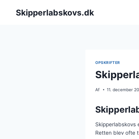
Fortsæt
Skipperlabskovs.dk
til
indhold
OPSKRIFTER
Skipperl
Af
11. december 2
Skipperlab
Skipperlabskovs er
Retten blev ofte 