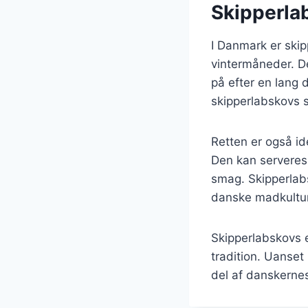
Skipperla
I Danmark er ski
vintermåneder. De
på efter en lang
skipperlabskovs s
Retten er også id
Den kan serveres 
smag. Skipperlabs
danske madkultur
Skipperlabskovs e
tradition. Uanse
del af danskernes