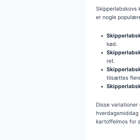
Skipperlabskovs k
er nogle populære
Skipperlabs
kød.
Skipperlabs
ret.
Skipperlabs
tilsættes fle
Skipperlabsk
Disse variationer
hverdagsmiddag el
kartoffelmos for