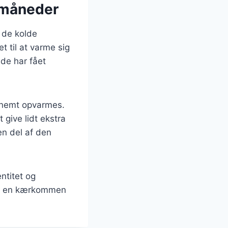
 måneder
 de kolde
t til at varme sig
de har fået
g nemt opvarmes.
 give lidt ekstra
en del af den
ntitet og
ære en kærkommen