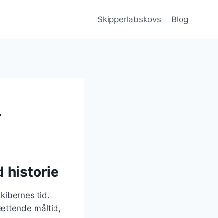
Skipperlabskovs
Blog
r
 historie
skibernes tid.
mættende måltid,