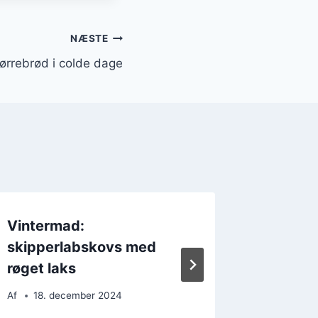
NÆSTE
mørrebrød i colde dage
Vintermad:
Skipper
skipperlabskovs med
ny vri
røget laks
Af
22. 
Af
18. december 2024