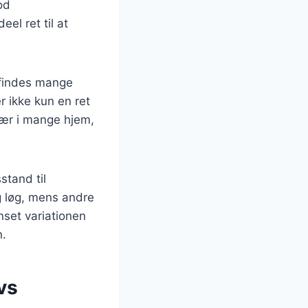
od
eel ret til at
 findes mange
r ikke kun en ret
lær i mange hjem,
stand til
g løg, mens andre
nset variationen
n.
vs