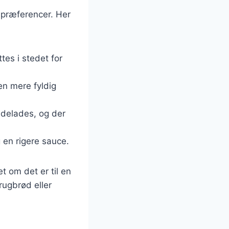
spræferencer. Her
ttes i stedet for
en mere fyldig
udelades, og der
 en rigere sauce.
t om det er til en
rugbrød eller