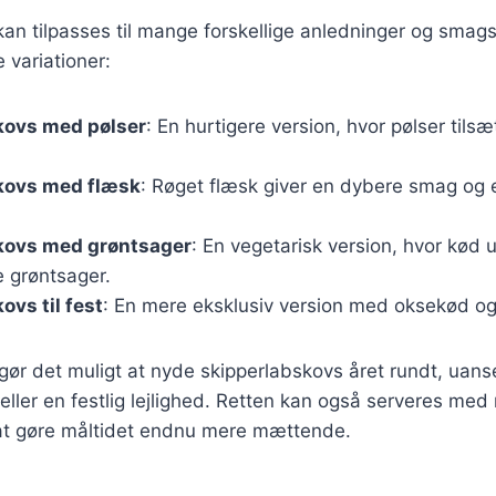
an tilpasses til mange forskellige anledninger og smag
 variationer:
kovs med pølser
: En hurtigere version, hvor pølser tilsæ
kovs med flæsk
: Røget flæsk giver en dybere smag og 
kovs med grøntsager
: En vegetarisk version, hvor kød 
re grøntsager.
ovs til fest
: En mere eksklusiv version med oksekød og
 gør det muligt at nyde skipperlabskovs året rundt, uanse
ler en festlig lejlighed. Retten kan også serveres med 
 at gøre måltidet endnu mere mættende.