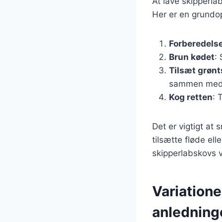
At lave skipperla
Her er en grundop
Forberedelse
Brun kødet
:
Tilsæt grøn
sammen med
Kog retten
: 
Det er vigtigt at
tilsætte fløde el
skipperlabskovs v
Variatione
anledning