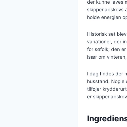
der kunne laves m
skipperlabskovs af
holde energien op
Historisk set ble
variationer, der 
for søfolk; den 
især om vinteren
I dag findes der 
husstand. Nogle 
tilføjer krydderu
er skipperlabskov
Ingrediens