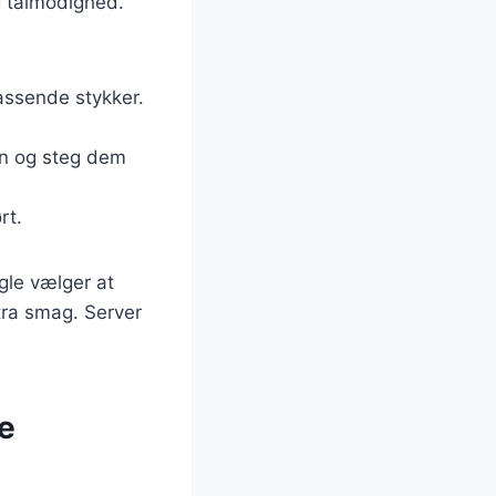
og tålmodighed.
passende stykker.
en og steg dem
rt.
gle vælger at
stra smag. Server
ge