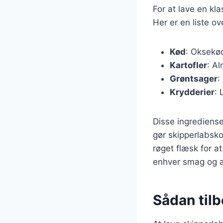
For at lave en k
Her er en liste o
Kød
: Oksekød
Kartofler
: Al
Grøntsager
:
Krydderier
: 
Disse ingrediense
gør skipperlabskov
røget flæsk for at
enhver smag og a
Sådan tilb