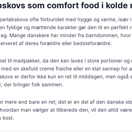
bskovs som comfort food i kolde
pperlabskovs ofte forbundet med hygge og varme, især i
n fyldige og mættende karakter gør den til en perfekt re
 dag. Mange danskere har minder fra barndommen, hvor 
erveret af deres forældre eller bedsteforældre.
eel til madpakker, da den kan laves i store portioner o
med en skefuld creme fraiche eller en klat sennep for at
kovs er derfor ikke kun en ret til middagen, men også 
, der bringer folk sammen.
r mere end bare en ret; det er en del af den danske ide
t hvordan man vælger at tilberede den, vil den altid v
 kost.