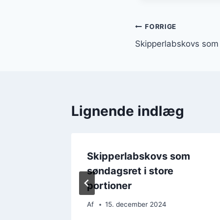
Indlægsnavi
FORRIGE
Skipperlabskovs som 
Lignende indlæg
abskovs
Skipperlabskovs som
søndagsret i store
portioner
Af
15. december 2024