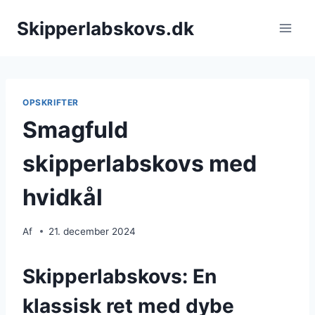
Fortsæt
Skipperlabskovs.dk
til
indhold
OPSKRIFTER
Smagfuld
skipperlabskovs med
hvidkål
Af
21. december 2024
Skipperlabskovs: En
klassisk ret med dybe