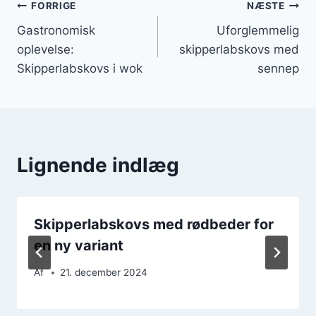
Indlægsnavigation
FORRIGE
NÆSTE
Gastronomisk
Uforglemmelig
oplevelse:
skipperlabskovs med
Skipperlabskovs i wok
sennep
Lignende indlæg
Skipperlabskovs med rødbeder for
en ny variant
Af
21. december 2024