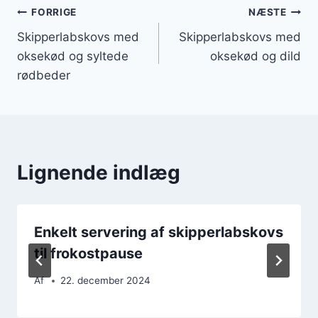
Indlægsnavigation
FORRIGE
NÆSTE
Skipperlabskovs med
Skipperlabskovs med
oksekød og syltede
oksekød og dild
rødbeder
Lignende indlæg
Enkelt servering af skipperlabskovs
til frokostpause
Af
22. december 2024