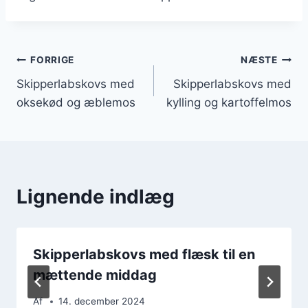
Indlægsnavigation
FORRIGE
NÆSTE
Skipperlabskovs med
Skipperlabskovs med
oksekød og æblemos
kylling og kartoffelmos
Lignende indlæg
Skipperlabskovs med flæsk til en
mættende middag
Af
14. december 2024