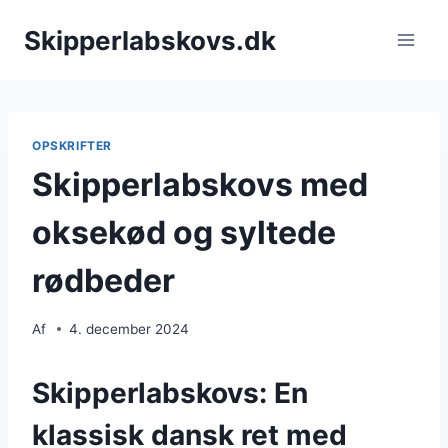
Fortsæt
Skipperlabskovs.dk
til
indhold
OPSKRIFTER
Skipperlabskovs med
oksekød og syltede
rødbeder
Af
4. december 2024
Skipperlabskovs: En
klassisk dansk ret med