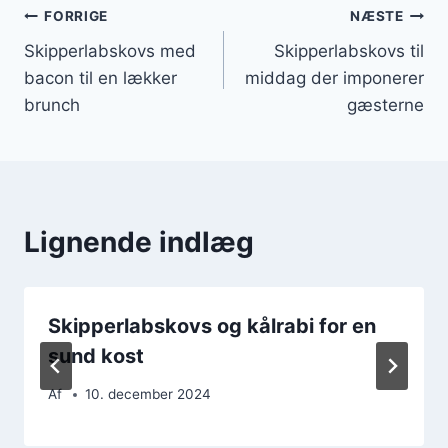
Indlægsnavigation
FORRIGE
NÆSTE
Skipperlabskovs med
Skipperlabskovs til
bacon til en lækker
middag der imponerer
brunch
gæsterne
Lignende indlæg
Skipperlabskovs og kålrabi for en
sund kost
Af
10. december 2024