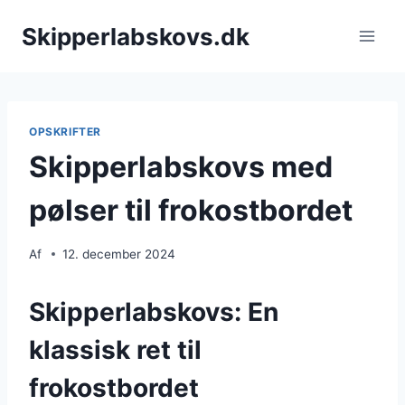
Fortsæt
Skipperlabskovs.dk
til
indhold
OPSKRIFTER
Skipperlabskovs med
pølser til frokostbordet
Af
12. december 2024
Skipperlabskovs: En
klassisk ret til
frokostbordet