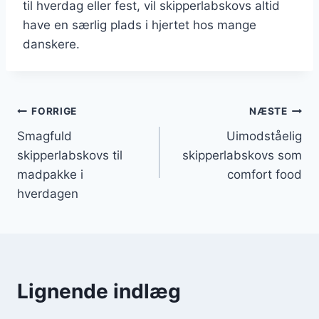
til hverdag eller fest, vil skipperlabskovs altid
have en særlig plads i hjertet hos mange
danskere.
Indlægsnavigation
FORRIGE
NÆSTE
Smagfuld
Uimodståelig
skipperlabskovs til
skipperlabskovs som
madpakke i
comfort food
hverdagen
Lignende indlæg