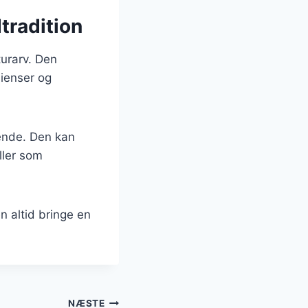
tradition
turarv. Den
dienser og
rende. Den kan
eller som
n altid bringe en
NÆSTE