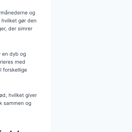
termånederne og
 hvilket gør den
er, der simrer
r en dyb og
arieres med
l forskellige
d, hvilket giver
folk sammen og