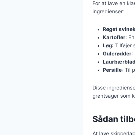
For at lave en kl
ingredienser:
Røget svine
Kartofler
: E
Løg
: Tilføje
Gulerødder
:
Laurbærbla
Persille
: Til
Disse ingrediense
grøntsager som kål
Sådan tilb
At lave skipperla