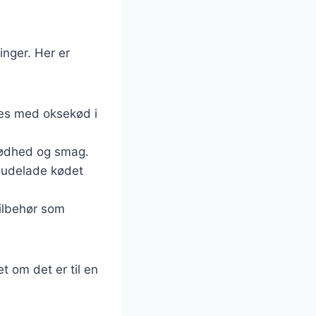
inger. Her er
aves med oksekød i
prødhed og smag.
u udelade kødet
tilbehør som
t om det er til en