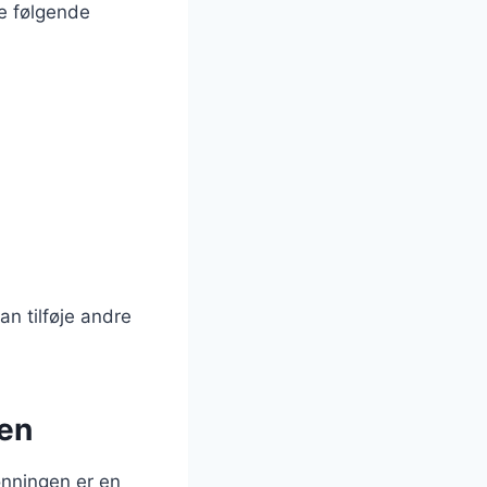
ge følgende
n tilføje andre
den
ønningen er en