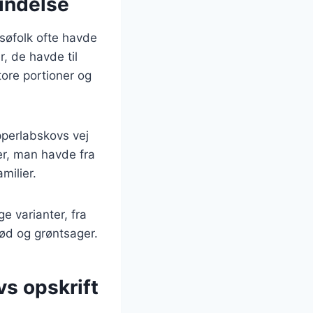
indelse
 søfolk ofte havde
, de havde til
tore portioner og
pperlabskovs vej
er, man havde fra
milier.
e varianter, fra
kød og grøntsager.
vs opskrift