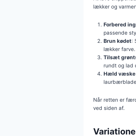
lækker og varmend
Forbered in
passende sty
Brun kødet
:
lækker farve.
Tilsæt grøn
rundt og lad 
Hæld væske
laurbærbladen
Når retten er fær
ved siden af.
Variatione