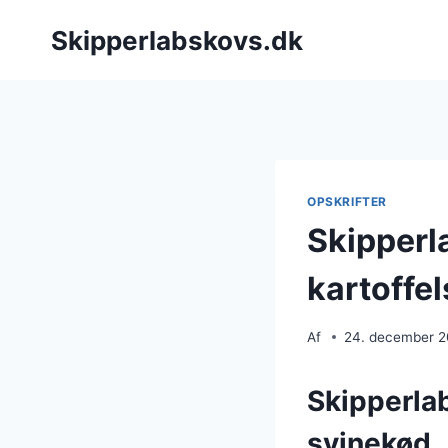
Fortsæt
Skipperlabskovs.dk
til
indhold
OPSKRIFTER
Skipperl
kartoffe
Af
24. december 
Skipperla
svinekød