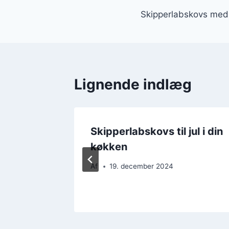
Skipperlabskovs med 
Lignende indlæg
n ret
Skipperlabskovs til jul i din
ilien
køkken
Af
19. december 2024