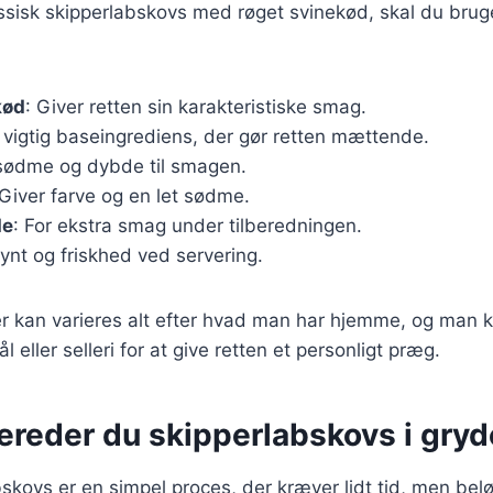
assisk skipperlabskovs med røget svinekød, skal du bru
kød
: Giver retten sin karakteristiske smag.
n vigtig baseingrediens, der gør retten mættende.
r sødme og dybde til smagen.
 Giver farve og en let sødme.
de
: For ekstra smag under tilberedningen.
 pynt og friskhed ved servering.
r kan varieres alt efter hvad man har hjemme, og man ka
 eller selleri for at give retten et personligt præg.
ereder du skipperlabskovs i gry
bskovs er en simpel proces, der kræver lidt tid, men bel