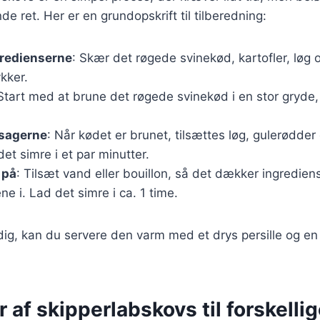
e ret. Her er en grundopskrift til tilberedning:
gredienserne
: Skær det røgede svinekød, kartofler, løg 
kker.
 Start med at brune det røgede svinekød i en stor gryde,
tsagerne
: Når kødet er brunet, tilsættes løg, gulerødder 
det simre i et par minutter.
 på
: Tilsæt vand eller bouillon, så det dækker ingredie
e i. Lad det simre i ca. 1 time.
dig, kan du servere den varm med et drys persille og e
r af skipperlabskovs til forskelli