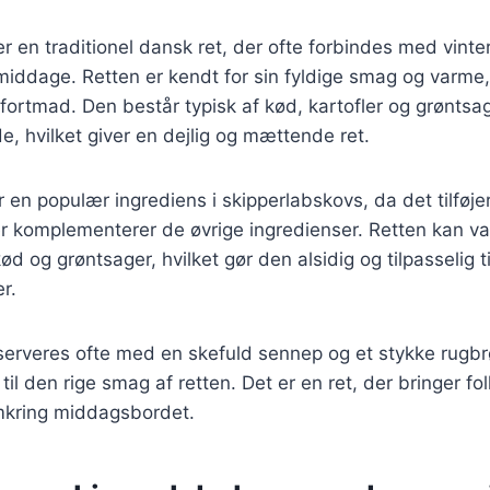
r en traditionel dansk ret, der ofte forbindes med vin
middage. Retten er kendt for sin fyldige smag og varme,
mfortmad. Den består typisk af kød, kartofler og grøntsag
, hvilket giver en dejlig og mættende ret.
 en populær ingrediens i skipperlabskovs, da det tilføje
er komplementerer de øvrige ingredienser. Retten kan v
kød og grøntsager, hvilket gør den alsidig og tilpasselig ti
r.
erveres ofte med en skefuld sennep og et stykke rugbrø
 til den rige smag af retten. Det er en ret, der bringer 
mkring middagsbordet.