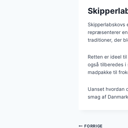
Skipperla
Skipperlabskovs e
repræsenterer en 
traditioner, der b
Retten er ideel t
også tilberedes i 
madpakke til frok
Uanset hvordan du
smag af Danmark t
Indlægsnavi
FORRIGE