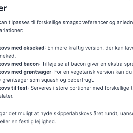
er
an tilpasses til forskellige smagspræferencer og anledn
riationer:
kovs med oksekød
: En mere kraftig version, der kan l
inekød.
kovs med bacon
: Tilføjelse af bacon giver en ekstra s
kovs med grøntsager
: For en vegetarisk version kan d
ere grøntsager som squash og peberfrugt.
ovs til fest
: Serveres i store portioner med forskellige 
later.
 gør det muligt at nyde skipperlabskovs året rundt, uanse
ler en festlig lejlighed.