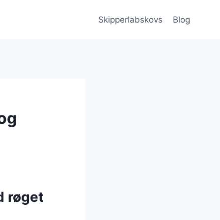
Skipperlabskovs
Blog
 og
d røget