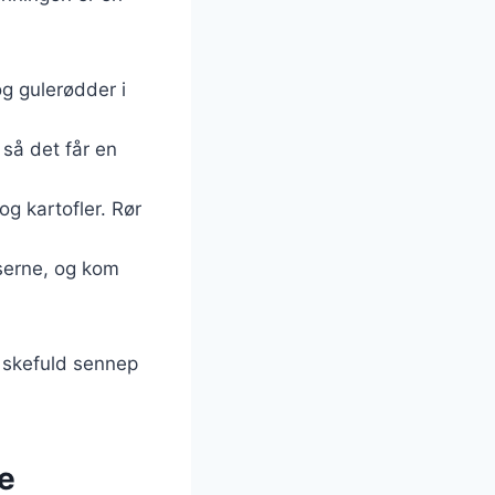
og gulerødder i
 så det får en
og kartofler. Rør
nserne, og kom
n skefuld sennep
ge