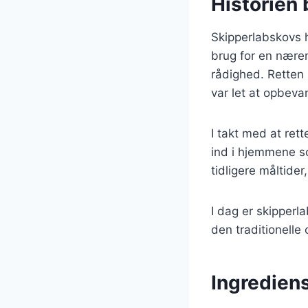
Historien
Skipperlabskovs h
brug for en næren
rådighed. Retten 
var let at opbeva
I takt med at ret
ind i hjemmene s
tidligere måltider
I dag er skipperl
den traditionelle
Ingrediens