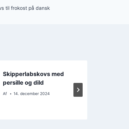
s til frokost på dansk
Skipperlabskovs med
Smagfu
persille og dild
skippe
timian 
Af
14. december 2024
Af
17. 