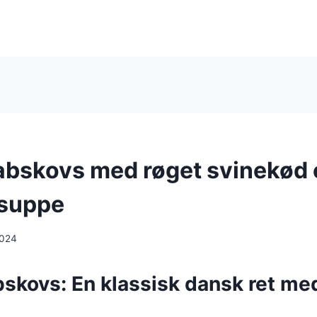
abskovs med røget svinekød
lsuppe
2024
bskovs: En klassisk dansk ret me