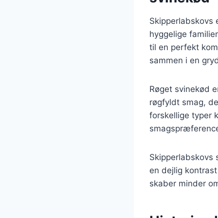
Skipperlabskovs e
hyggelige familie
til en perfekt ko
sammen i en gryde
Røget svinekød er
røgfyldt smag, d
forskellige typer 
smagspræference
Skipperlabskovs s
en dejlig kontrast
skaber minder o