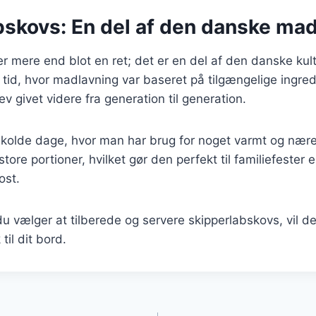
bskovs: En del af den danske mad
r mere end blot en ret; det er en del af den danske kul
tid, hvor madlavning var baseret på tilgængelige ingre
lev givet videre fra generation til generation.
il kolde dage, hvor man har brug for noget varmt og næ
store portioner, hvilket gør den perfekt til familiefester 
ost.
 vælger at tilberede og servere skipperlabskovs, vil de
il dit bord.
gation