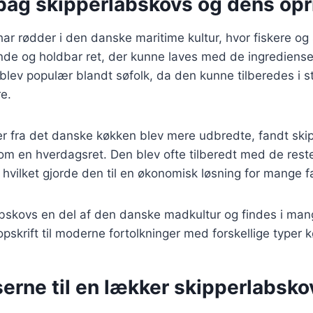
 bag skipperlabskovs og dens opr
ar rødder i den danske maritime kultur, hvor fiskere og
de og holdbar ret, der kunne laves med de ingredienser
blev populær blandt søfolk, da den kunne tilberedes i s
re.
ter fra det danske køkken blev mere udbredte, fandt ski
om en hverdagsret. Den blev ofte tilberedt med de rest
, hvilket gjorde den til en økonomisk løsning for mange fa
abskovs en del af den danske madkultur og findes i mang
 opskrift til moderne fortolkninger med forskellige typer 
erne til en lækker skipperlabsko