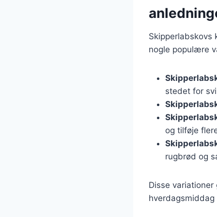
anledning
Skipperlabskovs k
nogle populære va
Skipperlabs
stedet for sv
Skipperlabs
Skipperlabs
og tilføje fl
Skipperlabsk
rugbrød og sa
Disse variationer
hverdagsmiddag el