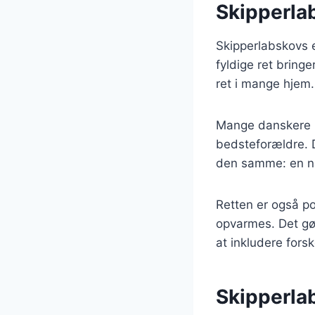
Skipperla
Skipperlabskovs 
fyldige ret bring
ret i mange hjem.
Mange danskere ha
bedsteforældre. D
den samme: en næ
Retten er også po
opvarmes. Det gør 
at inkludere fors
Skipperlab