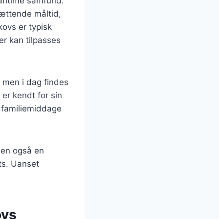
maritime samfund.
mættende måltid,
ovs er typisk
der kan tilpasses
, men i dag findes
er kendt for sin
f familiemiddage
men også en
ts. Uanset
ovs