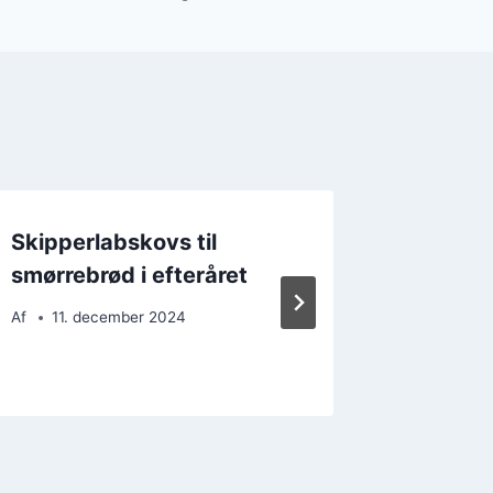
Skipperlabskovs til
Skippe
smørrebrød i efteråret
comfor
flødes
Af
11. december 2024
Af
26. 