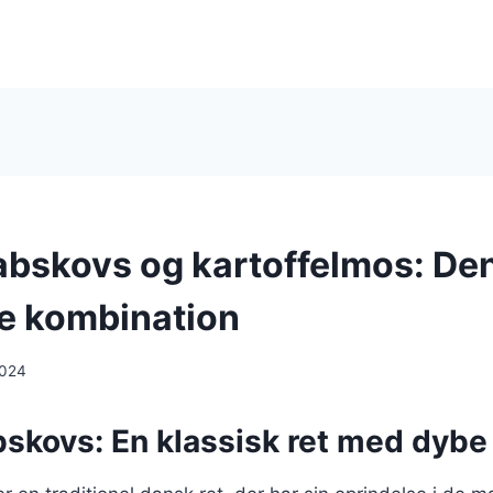
abskovs og kartoffelmos: De
ve kombination
2024
bskovs: En klassisk ret med dybe