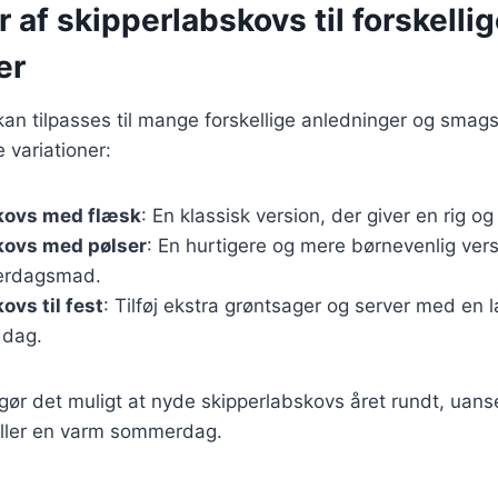
r af skipperlabskovs til forskelli
er
an tilpasses til mange forskellige anledninger og smag
 variationer:
kovs med flæsk
: En klassisk version, der giver en rig o
kovs med pølser
: En hurtigere og mere børnevenlig vers
hverdagsmad.
ovs til fest
: Tilføj ekstra grøntsager og server med en l
ddag.
 gør det muligt at nyde skipperlabskovs året rundt, uanse
 eller en varm sommerdag.