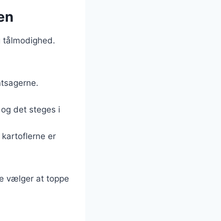
en
og tålmodighed.
ntsagerne.
 og det steges i
 kartoflerne er
e vælger at toppe