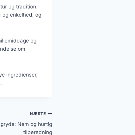
ur og tradition.
d og enkelhed, og
miliemiddage og
indelse om
ye ingredienser,
.
NÆSTE
 gryde: Nem og hurtig
tilberedning