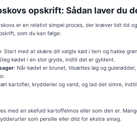
skovs opskrift: Sådan laver du d
bskovs er en relativt simpel proces, der kræver lidt tid 
skrift, som du kan følge:
e
: Start med at skære dit valgte kød i tern og hakke grø
 Steg kødet i en stor gryde, indtil det er gyldent.
tsager
: Når kødet er brunet, tilsættes løg og gulerødder,
er.
lsæt kartofler, krydderier og vand, og lad det simre, indtil
res med en skefuld kartoffelmos eller som den er. Mang
ydderurter som persille eller dild for ekstra smag.