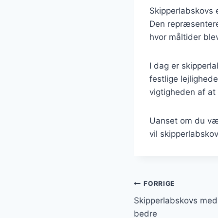
Skipperlabskovs e
Den repræsentere
hvor måltider bl
I dag er skipperl
festlige lejligh
vigtigheden af at
Uanset om du vælg
vil skipperlabskov
Indlægsnavi
FORRIGE
Skipperlabskovs med 
bedre