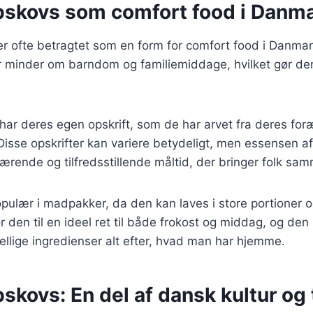
bskovs som comfort food i Danm
er ofte betragtet som en form for comfort food i Danma
er minder om barndom og familiemiddage, hvilket gør den
r deres egen opskrift, som de har arvet fra deres foræ
isse opskrifter kan variere betydeligt, men essensen af 
rende og tilfredsstillende måltid, der bringer folk sa
pulær i madpakker, da den kan laves i store portioner 
den til en ideel ret til både frokost og middag, og den k
kellige ingredienser alt efter, hvad man har hjemme.
skovs: En del af dansk kultur og 