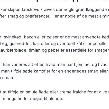
ækker skipperlabskovs kræves der nogle grundlæggende 
efter smag og præferencer. Her er nogle af de mest almi
, svinekød, bacon eller pølser er de mest anvendte kød
 Løg, gulerødder, kartofler og eventuelt kål eller persille.
Laurbærblade, timian og peber er essentielle for smage
r kan varieres alt efter, hvad man har hjemme, og hvad
man tilføje søde kartofler for en anderledes smag eller
a umami.
 at tilføje en smule fløde eller creme fraiche for at give
et mange finder meget tiltalende.