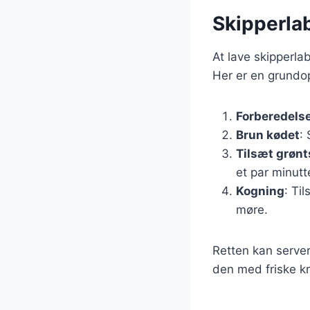
Skipperlab
At lave skipperla
Her er en grundop
Forberedels
Brun kødet
:
Tilsæt grøn
et par minutt
Kogning
: Ti
møre.
Retten kan serve
den med friske kr