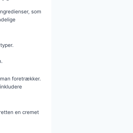
ingredienser, som
ndelige
typer.
n.
 man foretrækker.
 inkludere
 retten en cremet