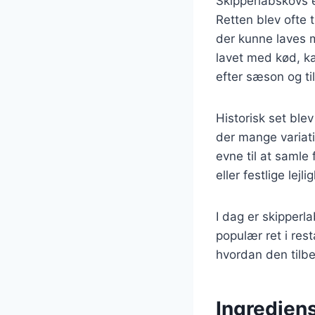
Skipperlabskovs e
Retten blev ofte 
der kunne laves m
lavet med kød, kar
efter sæson og t
Historisk set ble
der mange variati
evne til at samle
eller festlige lejli
I dag er skipper
populær ret i re
hvordan den tilbe
Ingrediens