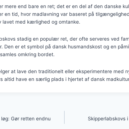
r mere end bare en ret; det er en del af den danske kult
r en tid, hvor madlavning var baseret på tilgængelighe
ev lavet med kærlighed og omtanke.
abskovs stadig en populær ret, der ofte serveres ved fa
eder. Den er et symbol på dansk husmandskost og en påm
 samles omkring bordet.
er at lave den traditionelt eller eksperimentere med n
s altid have en særlig plads i hjertet af dansk madkultur
gation
løg: Gør retten endnu
Skipperlabskovs i