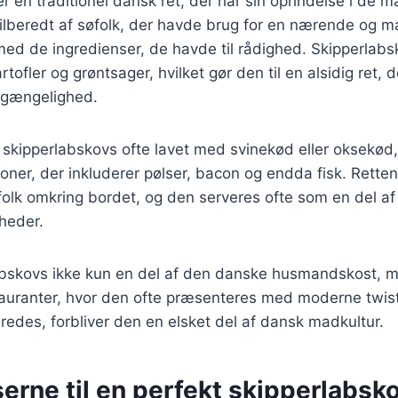
r en traditionel dansk ret, der har sin oprindelse i de 
tilberedt af søfolk, der havde brug for en nærende og 
ed de ingredienser, de havde til rådighed. Skipperlabsk
tofler og grøntsager, hvilket gør den til en alsidig ret, 
ilgængelighed.
v skipperlabskovs ofte lavet med svinekød eller oksekød
oner, der inkluderer pølser, bacon og endda fisk. Retten 
 folk omkring bordet, og den serveres ofte som en del a
gheder.
labskovs ikke kun en del af den danske husmandskost, 
stauranter, hvor den ofte præsenteres med moderne twis
redes, forbliver den en elsket del af dansk madkultur.
erne til en perfekt skipperlabsk