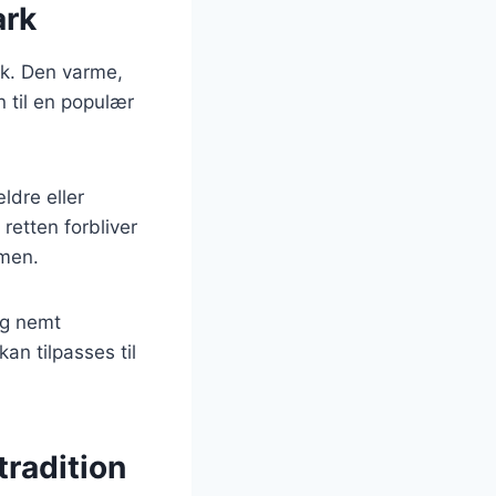
ark
rk. Den varme,
 til en populær
ldre eller
retten forbliver
mmen.
og nemt
an tilpasses til
tradition