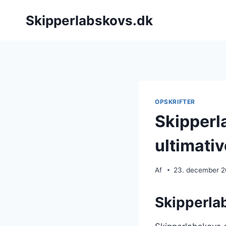
Fortsæt
Skipperlabskovs.dk
til
indhold
OPSKRIFTER
Skipperl
ultimati
Af
23. december 
Skipperla