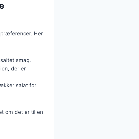
ge
spræferencer. Her
g saltet smag.
ion, der er
ækker salat for
t om det er til en