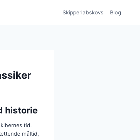
Skipperlabskovs
Blog
assiker
 historie
skibernes tid.
mættende måltid,