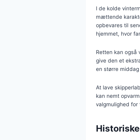
I de kolde vinter
mættende karakter
opbevares til se
hjemmet, hvor fa
Retten kan også v
give den et ekstr
en større middag 
At lave skipperlab
kan nemt opvarmes
valgmulighed for 
Historiske