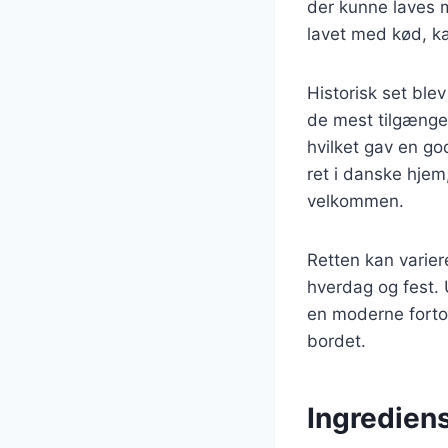
der kunne laves m
lavet med kød, kar
Historisk set ble
de mest tilgængel
hvilket gav en g
ret i danske hjem
velkommen.
Retten kan varier
hverdag og fest.
en moderne fortolk
bordet.
Ingrediens