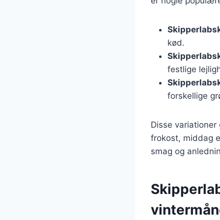
er nogle populære
Skipperlabs
kød.
Skipperlabs
festlige lejli
Skipperlabs
forskellige g
Disse variationer
frokost, middag e
smag og anlednin
Skipperla
vintermå