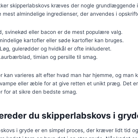
ækker skipperlabskovs kræves der nogle grundlæggende i
de mest almindelige ingredienser, der anvendes i opskrift
, svinekød eller bacon er de mest populære valg.
mindelige kartofler eller søde kartofler kan bruges.
 Løg, gulerødder og hvidkål er ofte inkluderet.
Laurbærblad, timian og persille til smag.
r kan varieres alt efter hvad man har hjemme, og man ka
ampe eller æble for at give retten et unikt præg. Det er
er for at sikre den bedste smag.
ereder du skipperlabskovs i gryd
bskovs i gryde er en simpel proces, der kræver lidt tid 