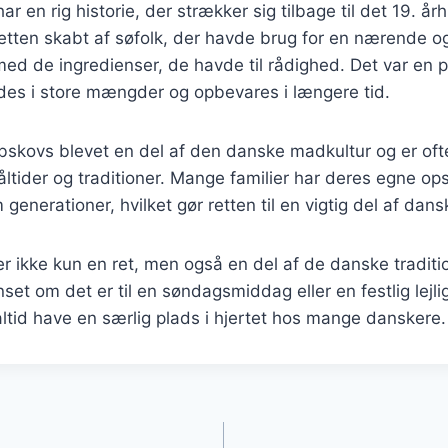
r en rig historie, der strækker sig tilbage til det 19. å
retten skabt af søfolk, der havde brug for en nærende 
ed de ingredienser, de havde til rådighed. Det var en pr
edes i store mængder og opbevares i længere tid.
abskovs blevet en del af den danske madkultur og er of
ider og traditioner. Mange familier har deres egne opsk
generationer, hvilket gør retten til en vigtig del af dansk
r ikke kun en ret, men også en del af de danske traditio
et om det er til en søndagsmiddag eller en festlig lejlig
ltid have en særlig plads i hjertet hos mange danskere.
gation