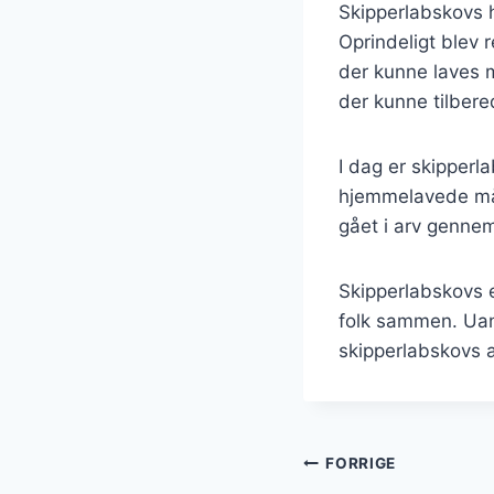
Skipperlabskovs ha
Oprindeligt blev 
der kunne laves m
der kunne tilber
I dag er skipperl
hjemmelavede målt
gået i arv gennem 
Skipperlabskovs e
folk sammen. Uans
skipperlabskovs a
Indlægsnavi
FORRIGE