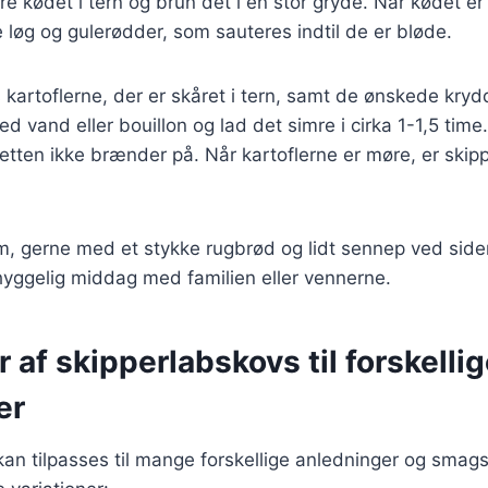
e kødet i tern og brun det i en stor gryde. Når kødet er
 løg og gulerødder, som sauteres indtil de er bløde.
s kartoflerne, der er skåret i tern, samt de ønskede kry
 vand eller bouillon og lad det simre i cirka 1-1,5 time. 
 retten ikke brænder på. Når kartoflerne er møre, er skip
m, gerne med et stykke rugbrød og lidt sennep ved siden
n hyggelig middag med familien eller vennerne.
r af skipperlabskovs til forskelli
er
an tilpasses til mange forskellige anledninger og smag