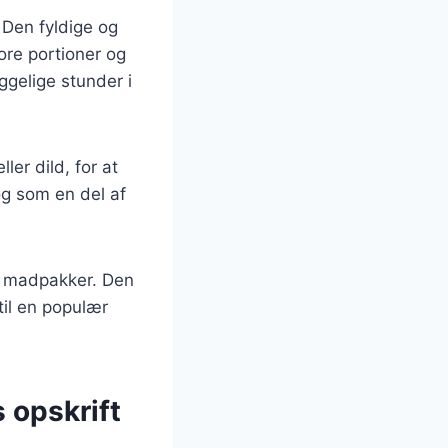
 Den fyldige og
ore portioner og
gelige stunder i
er dild, for at
og som en del af
til madpakker. Den
til en populær
 opskrift