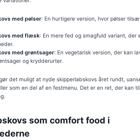
 variationer:
kovs med pølser
: En hurtigere version, hvor pølser tilsæ
kovs med flæsk
: En mere fed og smagfuld variant, der er
gheder.
kovs med grøntsager
: En vegetarisk version, der kan 
røntsager og krydderurter.
 gør det muligt at nyde skipperlabskovs året rundt, uanse
ller som en del af en festmenu. Det er en ret, der kan t
g.
bskovs som comfort food i
nederne