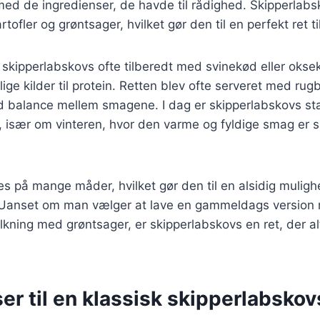
ed de ingredienser, de havde til rådighed. Skipperlabsk
tofler og grøntsager, hvilket gør den til en perfekt ret t
v skipperlabskovs ofte tilberedt med svinekød eller okse
ige kilder til protein. Retten blev ofte serveret med ru
od balance mellem smagene. I dag er skipperlabskovs st
, især om vinteren, hvor den varme og fyldige smag er s
es på mange måder, hvilket gør den til en alsidig mulig
 Uanset om man vælger at lave en gammeldags version 
ning med grøntsager, er skipperlabskovs en ret, der altid
er til en klassisk skipperlabskov