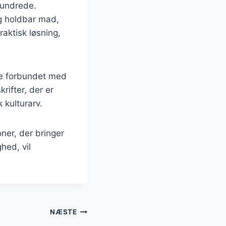
rhundrede.
og holdbar mad,
aktisk løsning,
te forbundet med
rifter, der er
 kulturarv.
ner, der bringer
hed, vil
NÆSTE