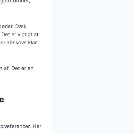
 godt brunet,
dderier. Dæk
Det er vigtigt at
perlabskovs klar
 af. Det er en
ge
spræferencer. Her