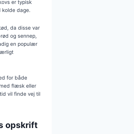
ovs er typisk
il kolde dage.
kød, da disse var
gbrød og sennep,
adig en populær
ærligt
hed for både
med flæsk eller
 vil finde vej til
s opskrift