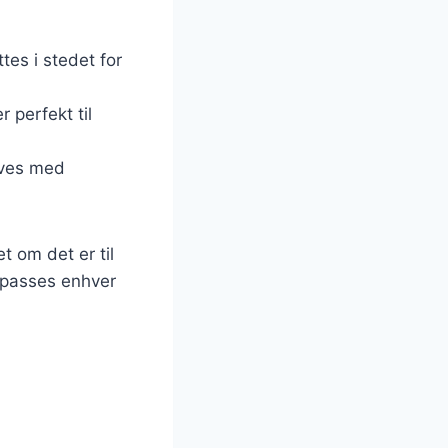
ttes i stedet for
 perfekt til
laves med
t om det er til
ilpasses enhver