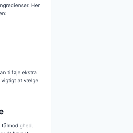
ngredienser. Her
en:
n tilføje ekstra
 vigtigt at vælge
e
og tålmodighed.