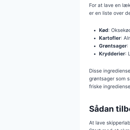
For at lave en l
er en liste over 
Kød
: Oksekød
Kartofler
: Al
Grøntsager
:
Krydderier
: 
Disse ingrediense
grøntsager som sv
friske ingrediens
Sådan tilb
At lave skipperla