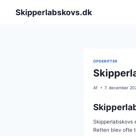
Fortsæt
Skipperlabskovs.dk
til
indhold
OPSKRIFTER
Skipperl
Af
7. december 20
Skipperlab
Skipperlabskovs er
Retten blev ofte 