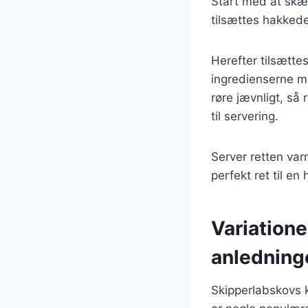
Start med at skær
tilsættes hakkede
Herefter tilsætte
ingredienserne med
røre jævnligt, så
til servering.
Server retten var
perfekt ret til e
Variatione
anledning
Skipperlabskovs k