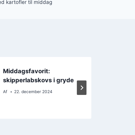
 kartofler til middag
Middagsfavorit:
Skippe
skipperlabskovs i gryde
oksekød
Af
22. december 2024
Af
26. 