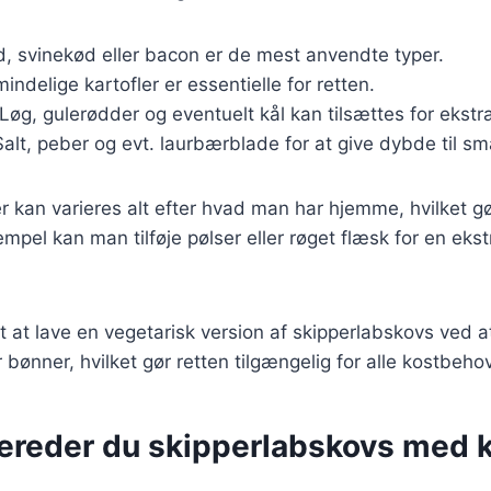
, svinekød eller bacon er de mest anvendte typer.
mindelige kartofler er essentielle for retten.
 Løg, gulerødder og eventuelt kål kan tilsættes for ekst
Salt, peber og evt. laurbærblade for at give dybde til s
r kan varieres alt efter hvad man har hjemme, hvilket g
empel kan man tilføje pølser eller røget flæsk for en eks
t at lave en vegetarisk version af skipperlabskovs ved a
bønner, hvilket gør retten tilgængelig for alle kostbehov
bereder du skipperlabskovs med k