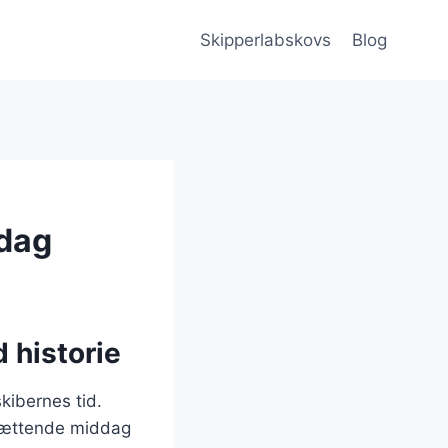
Skipperlabskovs
Blog
ddag
 historie
skibernes tid.
 mættende middag