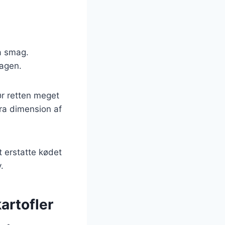
ra smag.
magen.
ør retten meget
tra dimension af
t erstatte kødet
.
artofler