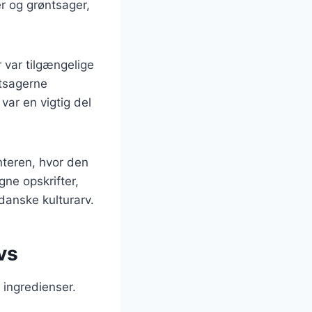
er og grøntsager,
 var tilgængelige
ntsagerne
var en vigtig del
nteren, hvor den
ne opskrifter,
 danske kulturarv.
vs
 ingredienser.