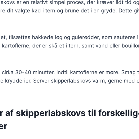
bskovs er en relativt simpel proces, der kræver lidt tid 
re dit valgte kød i tern og brune det i en gryde. Dette 
et, tilsættes hakkede løg og gulerødder, som sauteres in
 kartoflerne, der er skåret i tern, samt vand eller bouil
i cirka 30-40 minutter, indtil kartoflerne er møre. Smag t
re krydderier. Server skipperlabskovs varm, gerne med 
r af skipperlabskovs til forskelli
er