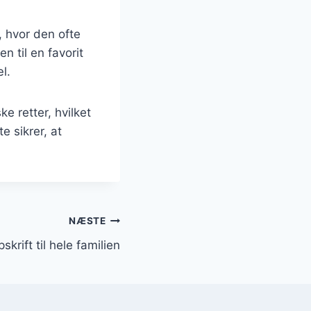
, hvor den ofte
n til en favorit
l.
e retter, hvilket
e sikrer, at
NÆSTE
krift til hele familien