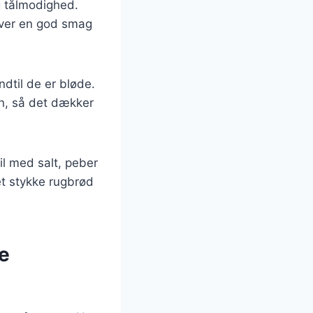
og tålmodighed.
giver en god smag
dtil de er bløde.
lon, så det dækker
il med salt, peber
et stykke rugbrød
ge