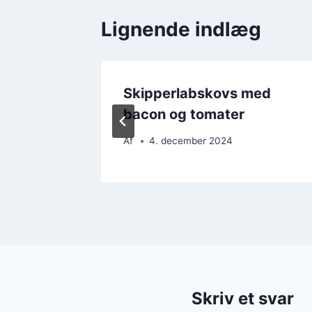
Lignende indlæg
med
Skipperlabskovs med
od
bacon og tomater
Af
4. december 2024
Skriv et svar