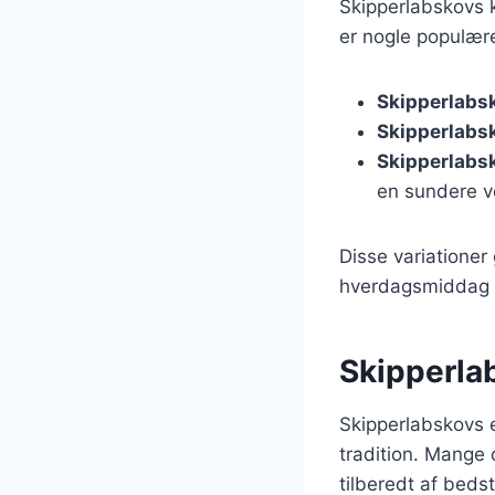
Skipperlabskovs k
er nogle populære
Skipperlabs
Skipperlabs
Skipperlabs
en sundere v
Disse variationer
hverdagsmiddag el
Skipperla
Skipperlabskovs 
tradition. Mange 
tilberedt af beds