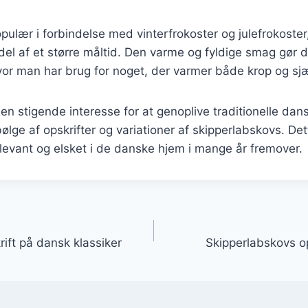
pulær i forbindelse med vinterfrokoster og julefrokoster
el af et større måltid. Den varme og fyldige smag gør de
or man har brug for noget, der varmer både krop og sjæ
en stigende interesse for at genoplive traditionelle dansk
 bølge af opskrifter og variationer af skipperlabskovs. Dett
relevant og elsket i de danske hjem i mange år fremover.
gation
ift på dansk klassiker
Skipperlabskovs ops