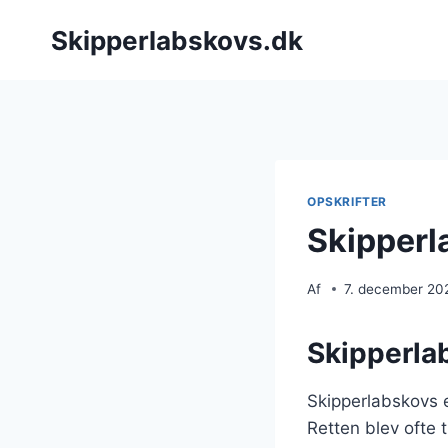
Fortsæt
Skipperlabskovs.dk
til
indhold
OPSKRIFTER
Skipperl
Af
7. december 20
Skipperlab
Skipperlabskovs er
Retten blev ofte