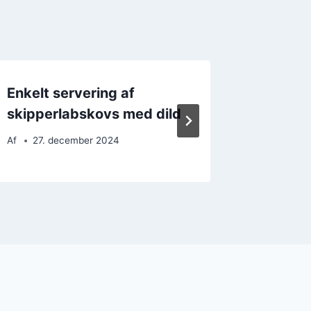
Enkelt servering af
Skippe
skipperlabskovs med dild
kartoff
Af
27. december 2024
Af
9. d