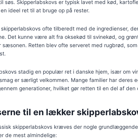
til søs. Skipperlabskovs er typisk lavet med kød, kartofl
 en ideel ret til at bruge op på rester.
v skipperlabskovs ofte tilberedt med de ingredienser, der
e. Det kunne være alt fra oksekød til svinekød, og grø
er sæsonen. Retten blev ofte serveret med rugbrød, som 
st.
abskovs stadig en populær ret i danske hjem, især om vi
smag er særligt velkommen. Mange familier har deres eg
gennem generationer, hvilket gør retten til en del af den
erne til en lækker skipperlabsko
lassisk skipperlabskovs kræves der nogle grundlæggende
ver de mest almindelige: