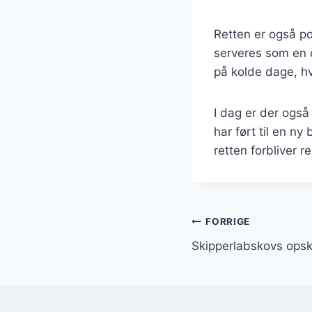
Retten er også po
serveres som en d
på kolde dage, hv
I dag er der også 
har ført til en ny
retten forbliver 
Indlægsnavi
FORRIGE
Skipperlabskovs opskr