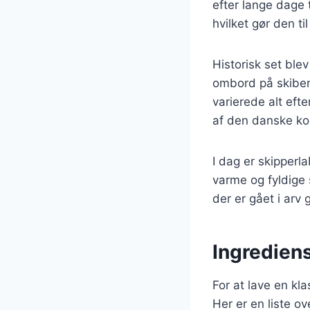
efter lange dage 
hvilket gør den til
Historisk set ble
ombord på skiben
varierede alt eft
af den danske ko
I dag er skipperl
varme og fyldige 
der er gået i arv 
Ingrediens
For at lave en k
Her er en liste o