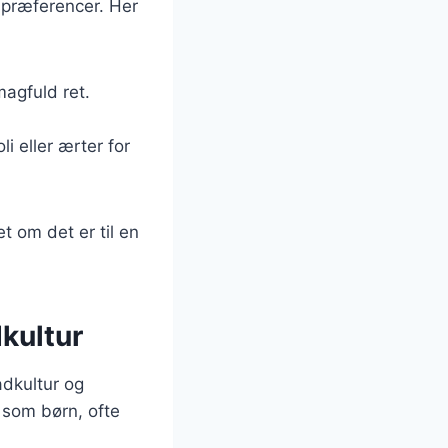
spræferencer. Her
magfuld ret.
li eller ærter for
t om det er til en
kultur
adkultur og
 som børn, ofte