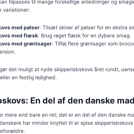
an tilpasses til mange forskellige anledninger og smag
 variationer:
kovs med pølser
: Tilsæt skiver af pølser for en ekstra s
kovs med flæsk
: Brug røget flæsk for en dybere smag.
kovs med grøntsager
: Tilføj flere grøntsager som brocco
ersion.
 gør det muligt at nyde skipperlabskovs året rundt, uanse
ler en festlig lejlighed.
bskovs: En del af den danske mad
er mere end bare en ret; det er en del af den danske m
danskere har minder knyttet til at spise skipperlabskovs
teforældre.