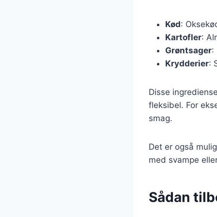
Kød
: Oksekød
Kartofler
: Al
Grøntsager
:
Krydderier
: 
Disse ingrediense
fleksibel. For eks
smag.
Det er også mulig
med svampe eller 
Sådan til