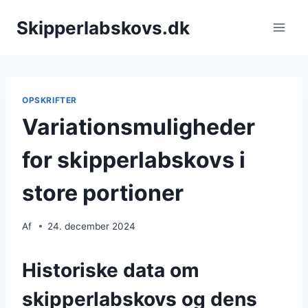
Fortsæt
Skipperlabskovs.dk
til
indhold
OPSKRIFTER
Variationsmuligheder
for skipperlabskovs i
store portioner
Af
24. december 2024
Historiske data om
skipperlabskovs og dens