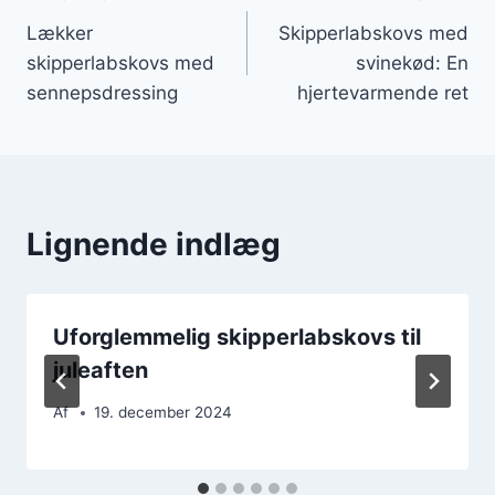
Indlægsnavigation
Lækker
Skipperlabskovs med
skipperlabskovs med
svinekød: En
sennepsdressing
hjertevarmende ret
Lignende indlæg
Uforglemmelig skipperlabskovs til
juleaften
Af
19. december 2024