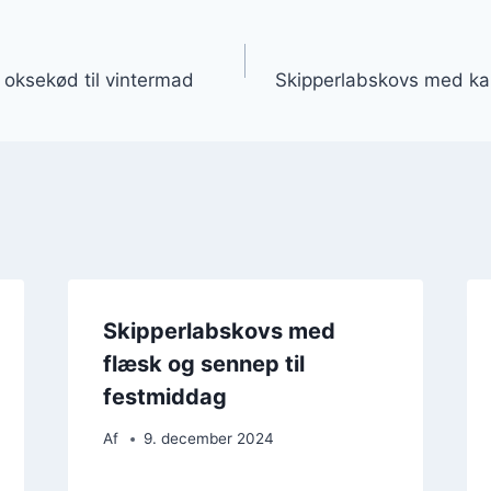
gation
oksekød til vintermad
Skipperlabskovs med kar
Skipperlabskovs med
flæsk og sennep til
festmiddag
Af
9. december 2024