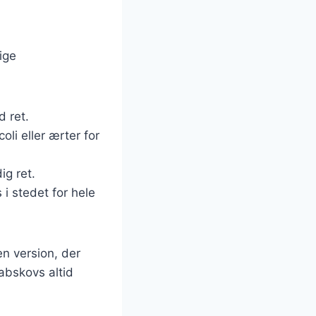
ige
d ret.
oli eller ærter for
ig ret.
 i stedet for hele
en version, der
labskovs altid