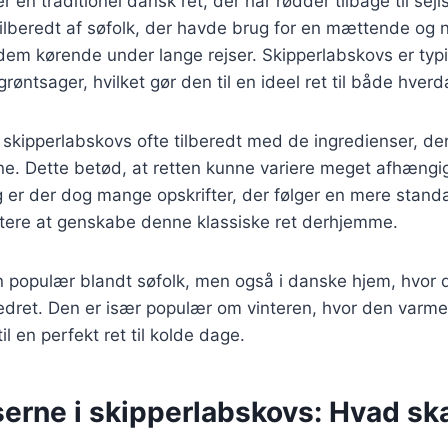
 en traditionel dansk ret, der har rødder tilbage til sejl
tilberedt af søfolk, der havde brug for en mættende og
dem kørende under lange rejser. Skipperlabskovs er typ
grøntsager, hvilket gør den til en ideel ret til både hverd
v skipperlabskovs ofte tilberedt med de ingredienser, der
e. Dette betød, at retten kunne variere meget afhængig
ag er der dog mange opskrifter, der følger en mere standa
ettere at genskabe denne klassiske ret derhjemme.
n populær blandt søfolk, men også i danske hjem, hvor 
edret. Den er især populær om vinteren, hvor den var
il en perfekt ret til kolde dage.
erne i skipperlabskovs: Hvad sk