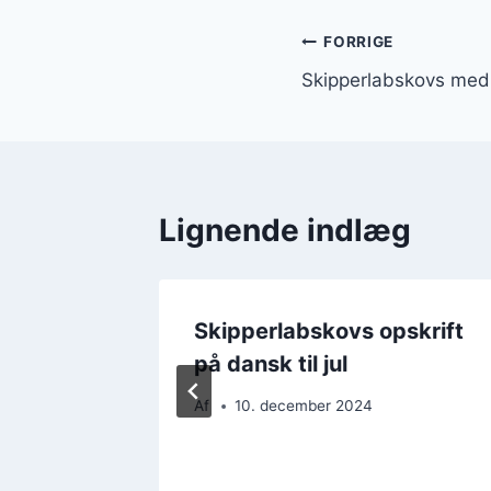
Indlægsnavi
FORRIGE
Skipperlabskovs med 
Lignende indlæg
med
Skipperlabskovs opskrift
på dansk til jul
Af
10. december 2024