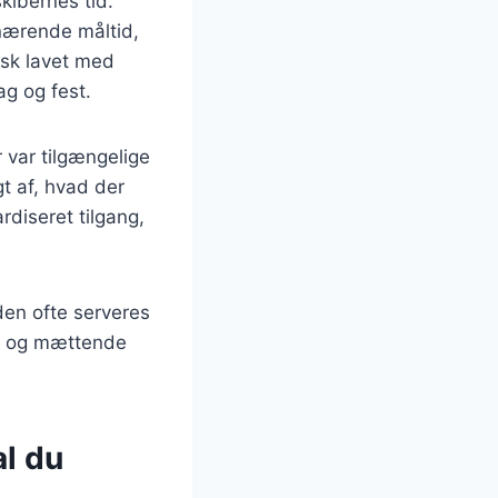
skibernes tid.
 nærende måltid,
isk lavet med
ag og fest.
 var tilgængelige
t af, hvad der
rdiseret tilgang,
den ofte serveres
me og mættende
al du