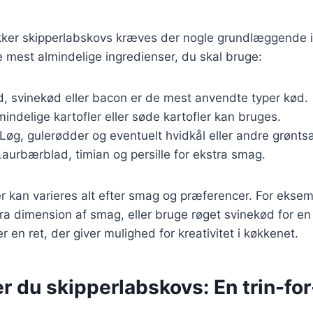
ækker skipperlabskovs kræves der nogle grundlæggende i
de mest almindelige ingredienser, du skal bruge:
, svinekød eller bacon er de mest anvendte typer kød.
mindelige kartofler eller søde kartofler kan bruges.
 Løg, gulerødder og eventuelt hvidkål eller andre grønts
Laurbærblad, timian og persille for ekstra smag.
r kan varieres alt efter smag og præferencer. For eksemp
tra dimension af smag, eller bruge røget svinekød for e
r en ret, der giver mulighed for kreativitet i køkkenet.
r du skipperlabskovs: En trin-for