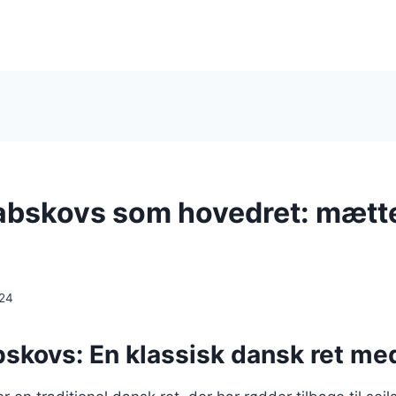
abskovs som hovedret: mætt
024
skovs: En klassisk dansk ret med