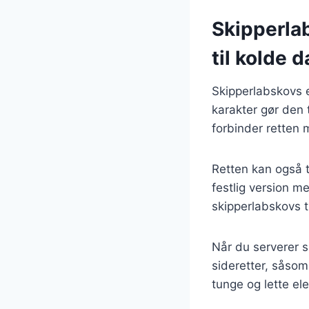
Skipperla
til kolde 
Skipperlabskovs 
karakter gør den 
forbinder retten
Retten kan også t
festlig version m
skipperlabskovs ti
Når du serverer s
sideretter, såsom
tunge og lette el