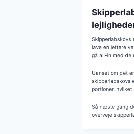
Skipperlab
lejlighede
Skipperlabskovs 
lave en lettere v
gå all-in med de
Uanset om det er 
skipperlabskovs en
portioner, hvilke
Så næste gang du
overveje skipperl