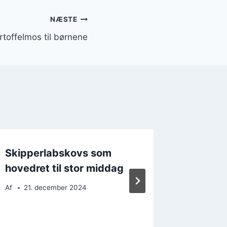
NÆSTE
toffelmos til børnene
Skipperlabskovs som
Fyr op 
hovedret til stor middag
Skipper
på gam
Af
21. december 2024
Af
17. 