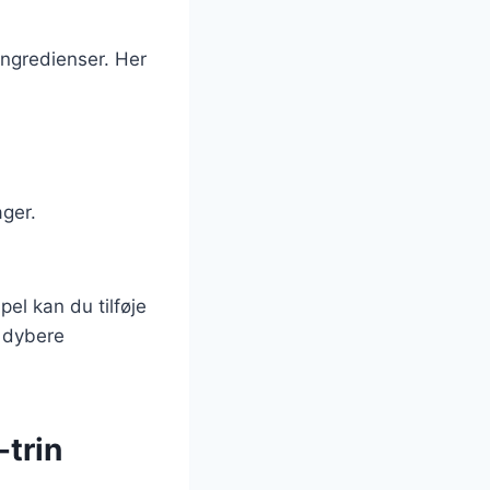
ngredienser. Her
ager.
el kan du tilføje
n dybere
-trin