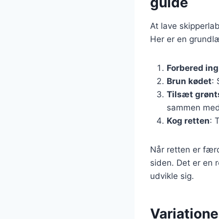
guide
At lave skipperla
Her er en grundlæ
Forbered in
Brun kødet
:
Tilsæt grøn
sammen med
Kog retten
: 
Når retten er fær
siden. Det er en 
udvikle sig.
Variatione