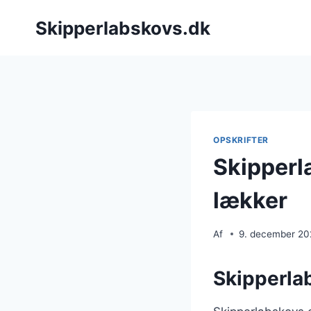
Fortsæt
Skipperlabskovs.dk
til
indhold
OPSKRIFTER
Skipperl
lækker
Af
9. december 2
Skipperlab