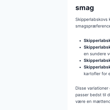
smag
Skipperlabskovs k
smagspræferencer
Skipperlabs
Skipperlabs
en sundere v
Skipperlabs
Skipperlabs
kartofler for
Disse variationer
passer bedst til 
være en mættende