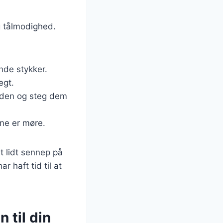
og tålmodighed.
nde stykker.
egt.
ryden og steg dem
rne er møre.
t lidt sennep på
 haft tid til at
 til din