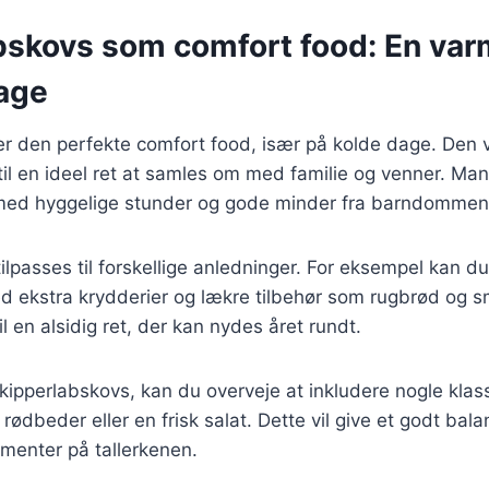
bskovs som comfort food: En var
dage
er den perfekte comfort food, især på kolde dage. Den 
til en ideel ret at samles om med familie og venner. M
 med hyggelige stunder og gode minder fra barndommen
ilpasses til forskellige anledninger. For eksempel kan d
ed ekstra krydderier og lækre tilbehør som rugbrød og s
l en alsidig ret, der kan nydes året rundt.
kipperlabskovs, kan du overveje at inkludere nogle kla
 rødbeder eller en frisk salat. Dette vil give et godt ba
ementer på tallerkenen.