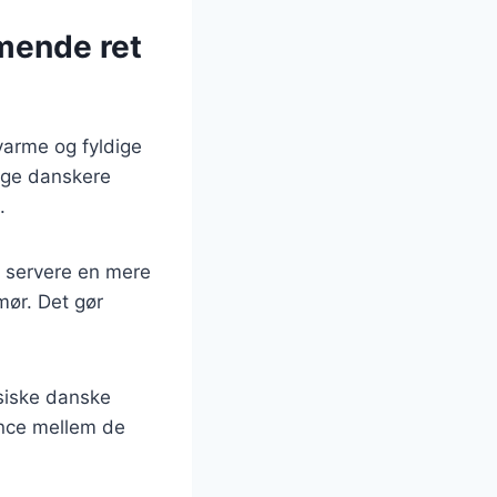
mende ret
varme og fyldige
ange danskere
.
u servere en mere
mør. Det gør
ssiske danske
lance mellem de