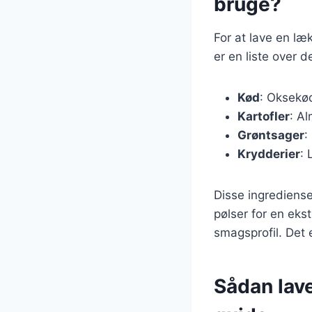
bruge?
For at lave en l
er en liste over 
Kød
: Oksekød
Kartofler
: Al
Grøntsager
:
Krydderier
: 
Disse ingrediense
pølser for en eks
smagsprofil. Det e
Sådan lave