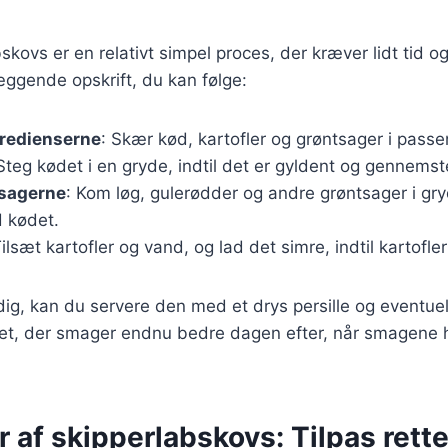
bskovs er en relativt simpel proces, der kræver lidt tid 
ggende opskrift, du kan følge:
gredienserne
: Skær kød, kartofler og grøntsager i passe
 Steg kødet i en gryde, indtil det er gyldent og gennemst
tsagerne
: Kom løg, gulerødder og andre grøntsager i g
 kødet.
Tilsæt kartofler og vand, og lad det simre, indtil kartofle
dig, kan du servere den med et drys persille og eventuel
ret, der smager endnu bedre dagen efter, når smagene har
r af skipperlabskovs: Tilpas retten