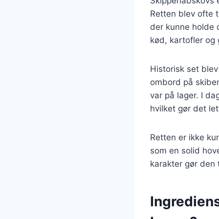
Skipperlabskovs er
Retten blev ofte 
der kunne holde 
kød, kartofler og 
Historisk set ble
ombord på skiben
var på lager. I d
hvilket gør det l
Retten er ikke ku
som en solid hov
karakter gør den t
Ingrediens