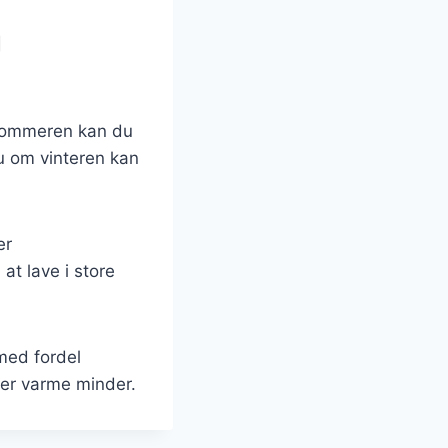
g
 sommeren kan du
u om vinteren kan
er
at lave i store
med fordel
ber varme minder.