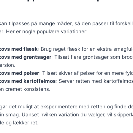
an tilpasses på mange måder, så den passer til forskell
. Her er nogle populære variationer:
kovs med flæsk
: Brug røget flæsk for en ekstra smagful
kovs med grøntsager
: Tilsæt flere grøntsager som brocc
ersion.
kovs med pølser
: Tilsæt skiver af pølser for en mere fyld
kovs med kartoffelmos
: Server retten med kartoffelmos
 en cremet konsistens.
 gør det muligt at eksperimentere med retten og finde d
din smag. Uanset hvilken variation du vælger, vil skipper
 og lækker ret.