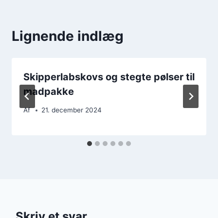
Lignende indlæg
Skipperlabskovs og stegte pølser til
madpakke
Af
21. december 2024
Skriv et svar