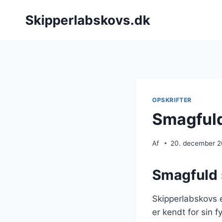
Fortsæt
Skipperlabskovs.dk
til
indhold
OPSKRIFTER
Smagfuld
Af
20. december 
Smagfuld 
Skipperlabskovs e
er kendt for sin f