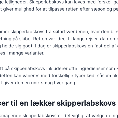
ge lejligheder. Skipperlabskovs kan laves med forskellig
et giver mulighed for at tilpasse retten efter sæson og p
mmer skipperlabskovs fra søfartsverdenen, hvor den blev
ning på skibe. Retten var ideel til lange rejser, da den 
g holde sig godt. I dag er skipperlabskovs en fast del a
es i mange varianter.
ift på skipperlabskovs inkluderer ofte ingredienser som k
Retten kan varieres med forskellige typer kød, såsom o
lket giver den en unik smag hver gang.
er til en lækker skipperlabskovs
lsmagende skipperlabskovs er det vigtigt at vælge de rig