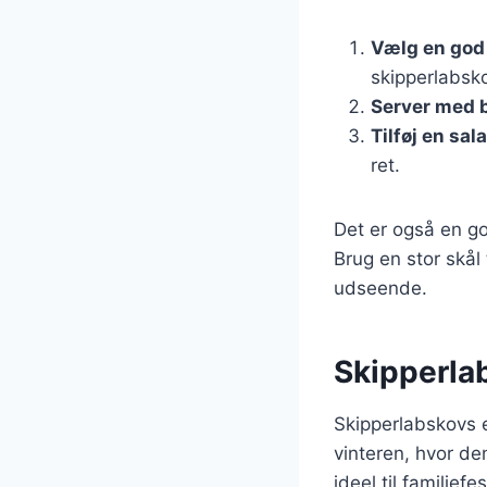
Vælg en god
skipperlabsk
Server med 
Tilføj en sala
ret.
Det er også en g
Brug en stor skål 
udseende.
Skipperlab
Skipperlabskovs 
vinteren, hvor de
ideel til familief