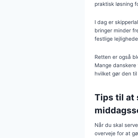
praktisk løsning 
I dag er skipperl
bringer minder fr
festlige lejlighe
Retten er også b
Mange danskere f
hvilket gør den ti
Tips til a
middagss
Når du skal serve
overveje for at gø