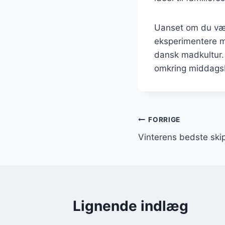
Uanset om du vælg
eksperimentere me
dansk madkultur. 
omkring middags
Indlægsnavi
FORRIGE
Vinterens bedste ski
Lignende indlæg