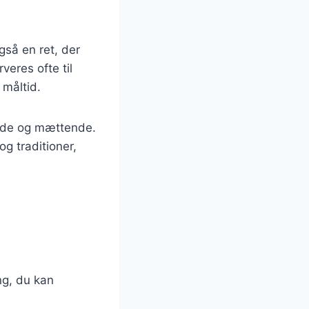
gså en ret, der
eres ofte til
 måltid.
ende og mættende.
g traditioner,
ng, du kan