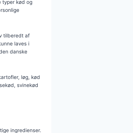
e typer kød og
ersonlige
 tilberedt af
kunne laves i
f den danske
artofler, løg, kød
ksekød, svinekød
tige ingredienser.