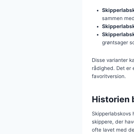
Skipperlabs
sammen med
Skipperlabs
Skipperlabs
grøntsager so
Disse varianter k
rådighed. Det er
favoritversion.
Historien
Skipperlabskovs h
skippere, der hav
ofte lavet med de