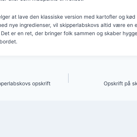
er at lave den klassiske version med kartofler og kød 
d nye ingredienser, vil skipperlabskovs altid være en e
Det er en ret, der bringer folk sammen og skaber hygge
bordet.
gation
pperlabskovs opskrift
Opskrift på s