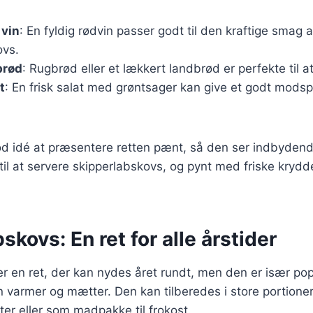
 vin
: En fyldig rødvin passer godt til den kraftige smag a
ovs.
brød
: Rugbrød eller et lækkert landbrød er perfekte til 
t
: En frisk salat med grøntsager kan give et godt modspi
od idé at præsentere retten pænt, så den ser indbydend
til at servere skipperlabskovs, og pynt med friske krydder
skovs: En ret for alle årstider
er en ret, der kan nydes året rundt, men den er især p
n varmer og mætter. Den kan tilberedes i store portioner
ester eller som madpakke til frokost.