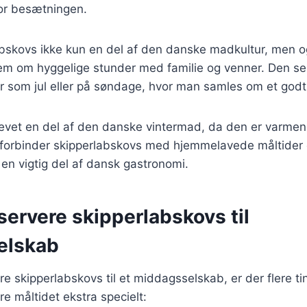
for besætningen.
abskovs ikke kun en del af den danske madkultur, men o
em om hyggelige stunder med familie og venner. Den serv
der som jul eller på søndage, hvor man samles om et godt
levet en del af den danske vintermad, da den er varm
orbinder skipperlabskovs med hjemmelavede måltider o
l en vigtig del af dansk gastronomi.
t servere skipperlabskovs til
elskab
re skipperlabskovs til et middagsselskab, er der flere ti
re måltidet ekstra specielt: