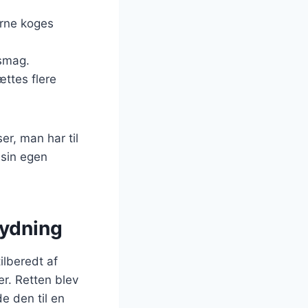
erne koges
 smag.
ættes flere
er, man har til
sin egen
tydning
ilberedt af
r. Retten blev
e den til en