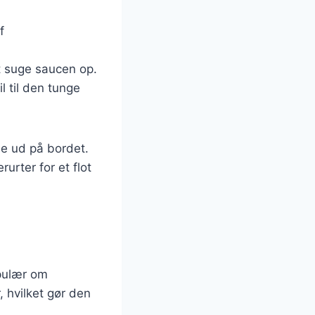
f
at suge saucen op.
l til den tunge
e ud på bordet.
urter for et flot
opulær om
, hvilket gør den