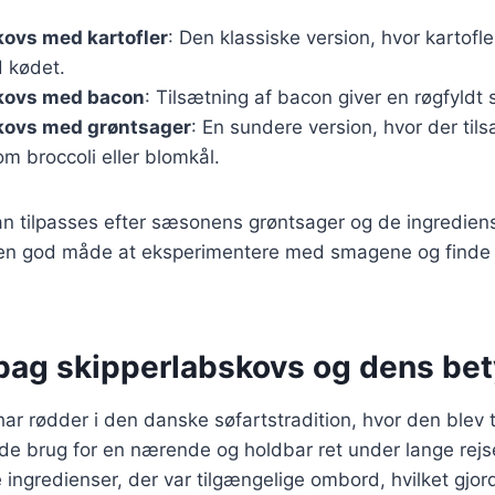
kovs med kartofler
: Den klassiske version, hvor kartofl
 kødet.
kovs med bacon
: Tilsætning af bacon giver en røgfyldt
kovs med grøntsager
: En sundere version, hvor der tils
m broccoli eller blomkål.
an tilpasses efter sæsonens grøntsager og de ingrediens
 en god måde at eksperimentere med smagene og finde 
 bag skipperlabskovs og dens be
ar rødder i den danske søfartstradition, hvor den blev t
de brug for en nærende og holdbar ret under lange rejse
 ingredienser, der var tilgængelige ombord, hvilket gjord