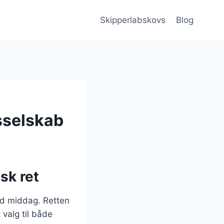
Skipperlabskovs
Blog
sselskab
sk ret
lid middag. Retten
 valg til både