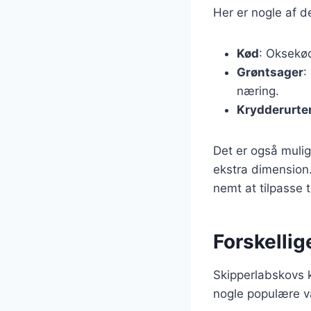
Her er nogle af d
Kød
: Oksekød
Grøntsager
:
næring.
Krydderurte
Det er også muligt
ekstra dimension.
nemt at tilpasse 
Forskellig
Skipperlabskovs k
nogle populære va