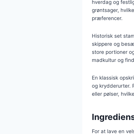
hverdag og festli
grøntsager, hvilk
præferencer.
Historisk set sta
skippere og besæt
store portioner o
madkultur og find
En klassisk opskr
og krydderurter. 
eller pølser, hvi
Ingrediens
For at lave en ve