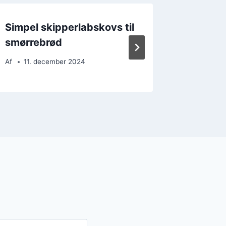
Simpel skipperlabskovs til
Delikat
smørrebrød
med gr
Af
11. december 2024
Af
26. 