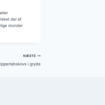
eller
lsket del af
lige stunder
NÆSTE
kipperlabskovs i gryde