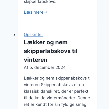
skipperlabskovs…
Sund
Læs mere
skipperlabskovs
med
grøntsager
Opskrifter
og
Lækker og nem
krydderurter
skipperlabskovs til
vinteren
Af
5. december 2024
Lækker og nem skipperlabskovs til
vinteren Skipperlabskovs er en
klassisk dansk ret, der er perfekt
til de kolde vintermåneder. Denne
ret er kendt for sin fyldige smag