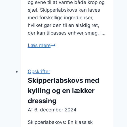
og evne til at varme både krop og
sjæl. Skipperlabskovs kan laves
med forskellige ingredienser,
hvilket gør den til en alsidig ret,
der kan tilpasses enhver smag. I…
Lækker
Læs mere
og
nem
skipperlabskovs
Opskrifter
til
Skipperlabskovs med
vinteren
kylling og en lækker
dressing
Af
6. december 2024
Skipperlabskovs: En klassisk