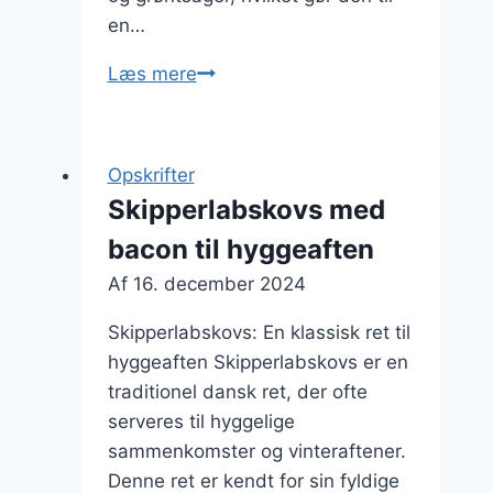
en…
Skipperlabskovs
Læs mere
i
gryde:
den
Opskrifter
perfekte
Skipperlabskovs med
hverdagsret
bacon til hyggeaften
Af
16. december 2024
Skipperlabskovs: En klassisk ret til
hyggeaften Skipperlabskovs er en
traditionel dansk ret, der ofte
serveres til hyggelige
sammenkomster og vinteraftener.
Denne ret er kendt for sin fyldige