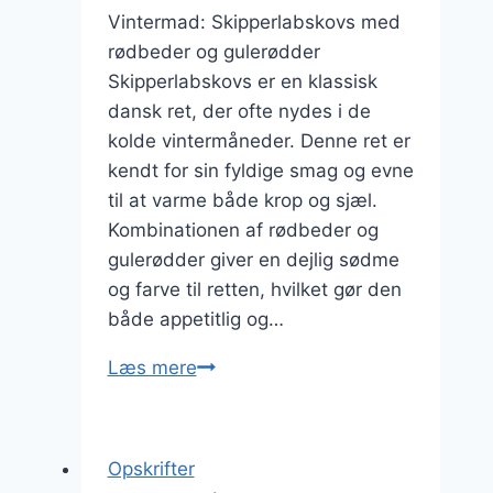
Vintermad: Skipperlabskovs med
rødbeder og gulerødder
Skipperlabskovs er en klassisk
dansk ret, der ofte nydes i de
kolde vintermåneder. Denne ret er
kendt for sin fyldige smag og evne
til at varme både krop og sjæl.
Kombinationen af rødbeder og
gulerødder giver en dejlig sødme
og farve til retten, hvilket gør den
både appetitlig og…
Vintermad:
Læs mere
skipperlabskovs
med
rødbeder
Opskrifter
og