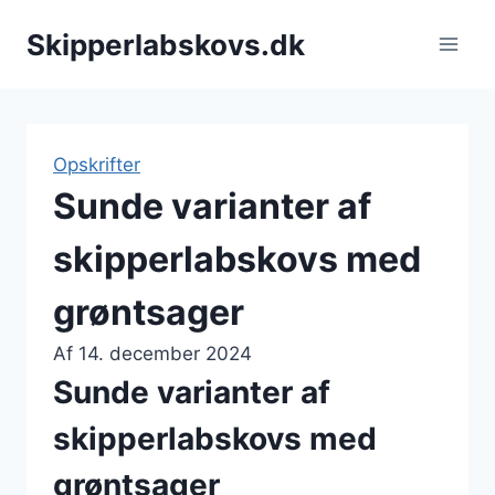
Fortsæt
Skipperlabskovs.dk
til
indhold
Opskrifter
Sunde varianter af
skipperlabskovs med
grøntsager
Af
14. december 2024
Sunde varianter af
skipperlabskovs med
grøntsager