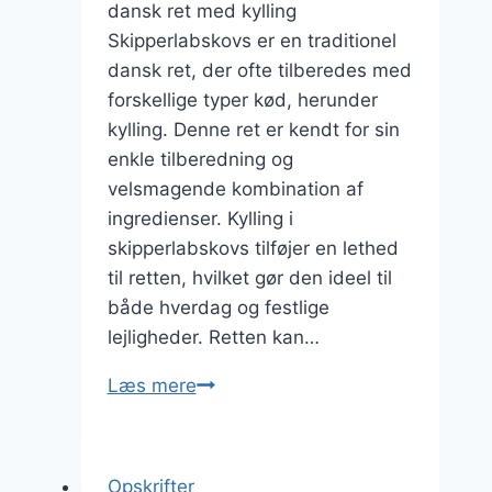
dansk ret med kylling
Skipperlabskovs er en traditionel
dansk ret, der ofte tilberedes med
forskellige typer kød, herunder
kylling. Denne ret er kendt for sin
enkle tilberedning og
velsmagende kombination af
ingredienser. Kylling i
skipperlabskovs tilføjer en lethed
til retten, hvilket gør den ideel til
både hverdag og festlige
lejligheder. Retten kan…
Skipperlabskovs
Læs mere
med
kylling
og
Opskrifter