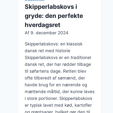
en
Skipperlabskovs i
lækker
gryde: den perfekte
dressing
hverdagsret
Af
9. december 2024
Skipperlabskovs: en klassisk
dansk ret med historie
Skipperlabskovs er en traditionel
dansk ret, der har rødder tilbage
til søfartens dage. Retten blev
ofte tilberedt af sømænd, der
havde brug for en nærende og
mættende måltid, der kunne laves
i store portioner. Skipperlabskovs
er typisk lavet med kød, kartofler
og grøntsager, hvilket gør den til