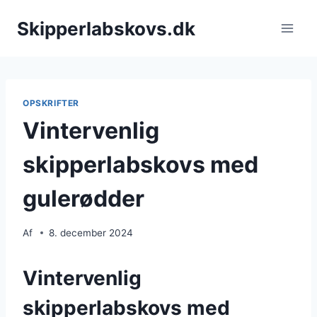
Fortsæt
Skipperlabskovs.dk
til
indhold
OPSKRIFTER
Vintervenlig
skipperlabskovs med
gulerødder
Af
8. december 2024
Vintervenlig
skipperlabskovs med