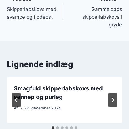
Indlægsnavigation
Skipperlabskovs med
Gammeldags
svampe og flødeost
skipperlabskovs i
gryde
Lignende indlæg
Smagfuld skipperlabskovs med
sennep og purløg
Af
26. december 2024