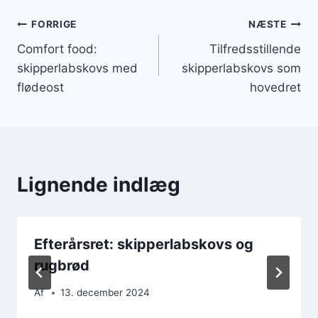
Indlægsnavigation
FORRIGE
NÆSTE
Comfort food:
Tilfredsstillende
skipperlabskovs med
skipperlabskovs som
flødeost
hovedret
Lignende indlæg
Efterårsret: skipperlabskovs og
rugbrød
Af
13. december 2024